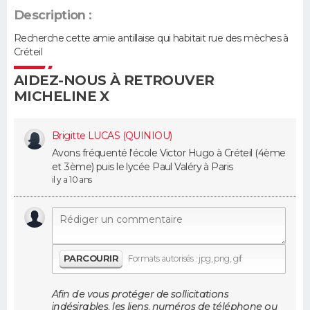
Description :
Guide de la santé
Médicaments
+
Alimentation
Maladies
Sommeil
VOYAGE
Recherche cette amie antillaise qui habitait rue des mèches à
Créteil
City break
Voyage de noces
Climat
Destinations
Voyage nature
Forum
+
PHOTO
AIDEZ-NOUS À RETROUVER
MICHELINE X
GUIDES D'ACHAT
BONS PLANS
Brigitte LUCAS (QUINIOU)
Avons fréquenté l'école Victor Hugo à Créteil (4ème
CARTE DE VOEUX
et 3ème) puis le lycée Paul Valéry à Paris
il y a 10 ans
Carte Bonne année
Carte Pâques
Carte de Noël
Carte Saint-Valentin
Carte d'anniversaire
DICTIONNAIRE
Biographies
Expressions
Dictionnaire
Citations
Proverbes
PROGRAMME TV
COPAINS D'AVANT
PARCOURIR
Formats autorisés : jpg, png, gif
Se connecter
Collèges
Universités
Service militaire
S'inscrire
Lycées
Primaires
Entreprises
Avis de recherche
AVIS DE DÉCÈS
Afin de vous protéger de sollicitations
indésirables, les liens, numéros de téléphone ou