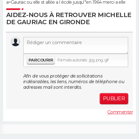
a>Gauriac ou elle st allée a l école jusqu'"en 1964 merci a elle
Guide de la santé
Médicaments
+
Alimentation
Maladies
Sommeil
AIDEZ-NOUS À RETROUVER MICHELLE
VOYAGE
DE GAURIAC EN GIRONDE
City break
Voyage de noces
Climat
Destinations
Voyage nature
Forum
+
PHOTO
GUIDES D'ACHAT
BONS PLANS
PARCOURIR
Formats autorisés : jpg, png, gif
CARTE DE VOEUX
Afin de vous protéger de sollicitations
indésirables, les liens, numéros de téléphone ou
Carte Bonne année
Carte Pâques
Carte de Noël
Carte Saint-Valentin
Carte d'anniversaire
DICTIONNAIRE
adresses mail sont interdits.
PUBLIER
Biographies
Expressions
Dictionnaire
Citations
Proverbes
PROGRAMME TV
Commenter
COPAINS D'AVANT
Se connecter
Collèges
Universités
Service militaire
S'inscrire
Lycées
Primaires
Entreprises
Avis de recherche
AVIS DE DÉCÈS