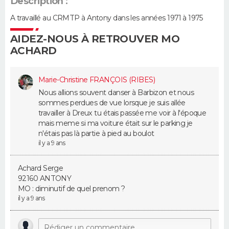
Description :
A travaillé au CRMTP à Antony dans les années 1971 à 1975
Guide de la santé
Médicaments
+
Alimentation
Maladies
Sommeil
VOYAGE
AIDEZ-NOUS À RETROUVER MO
City break
Voyage de noces
Climat
Destinations
Voyage nature
Forum
+
PHOTO
ACHARD
GUIDES D'ACHAT
Marie-Christine FRANÇOIS (RIBES)
Nous allions souvent danser à Barbizon et nous
BONS PLANS
sommes perdues de vue lorsque je suis allée
travailler à Dreux tu étais passée me voir à l'époque
CARTE DE VOEUX
mais meme si ma voiture était sur le parking je
n'étais pas là partie à pied au boulot
Carte Bonne année
Carte Pâques
Carte de Noël
Carte Saint-Valentin
Carte d'anniversaire
DICTIONNAIRE
il y a 9 ans
Biographies
Expressions
Dictionnaire
Citations
Proverbes
PROGRAMME TV
Achard Serge
92160 ANTONY
MO : diminutif de quel prenom ?
COPAINS D'AVANT
il y a 9 ans
Se connecter
Collèges
Universités
Service militaire
S'inscrire
Lycées
Primaires
Entreprises
Avis de recherche
AVIS DE DÉCÈS