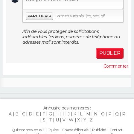
FORUM
PARCOURIR
Formats autorisés : jpg, png, gif
Lifestyle
Sport
Television
Cinema
Bricolage
Culture
Auto
Voyage
Afin de vous protéger de sollicitations
indésirables, les liens, numéros de téléphone ou
adresses mail sont interdits.
PUBLIER
Commenter
Annuaire des membres :
A
B
C
D
E
F
G
H
I
J
K
L
M
N
O
P
Q
R
S
T
U
V
W
X
Y
Z
Qui sommes-nous ?
Equipe
Charte éditoriale
Publicité
Contact