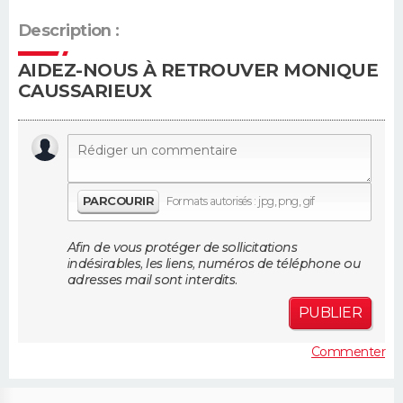
Description :
Guide de la santé
Médicaments
+
Alimentation
Maladies
Sommeil
VOYAGE
AIDEZ-NOUS À RETROUVER MONIQUE
City break
Voyage de noces
Climat
Destinations
Voyage nature
Forum
+
PHOTO
CAUSSARIEUX
GUIDES D'ACHAT
BONS PLANS
PARCOURIR
Formats autorisés : jpg, png, gif
CARTE DE VOEUX
Carte Bonne année
Carte Pâques
Carte de Noël
Carte Saint-Valentin
Carte d'anniversaire
Afin de vous protéger de sollicitations
DICTIONNAIRE
indésirables, les liens, numéros de téléphone ou
adresses mail sont interdits.
Biographies
Expressions
Dictionnaire
Citations
Proverbes
PROGRAMME TV
PUBLIER
COPAINS D'AVANT
Commenter
Se connecter
Collèges
Universités
Service militaire
S'inscrire
Lycées
Primaires
Entreprises
Avis de recherche
AVIS DE DÉCÈS