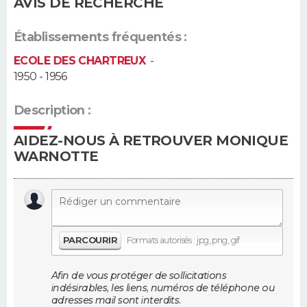
AVIS DE RECHERCHE
Guide de la santé
Médicaments
+
Alimentation
Maladies
Sommeil
VOYAGE
Établissements fréquentés :
City break
Voyage de noces
Climat
Destinations
Voyage nature
Forum
+
ECOLE DES CHARTREUX
-
PHOTO
1950 - 1956
GUIDES D'ACHAT
Description :
BONS PLANS
AIDEZ-NOUS À RETROUVER MONIQUE
WARNOTTE
CARTE DE VOEUX
Carte Bonne année
Carte Pâques
Carte de Noël
Carte Saint-Valentin
Carte d'anniversaire
DICTIONNAIRE
Biographies
Expressions
Dictionnaire
Citations
Proverbes
PROGRAMME TV
PARCOURIR
Formats autorisés : jpg, png, gif
COPAINS D'AVANT
Afin de vous protéger de sollicitations
Se connecter
Collèges
Universités
Service militaire
S'inscrire
Lycées
Primaires
Entreprises
Avis de recherche
AVIS DE DÉCÈS
indésirables, les liens, numéros de téléphone ou
adresses mail sont interdits.