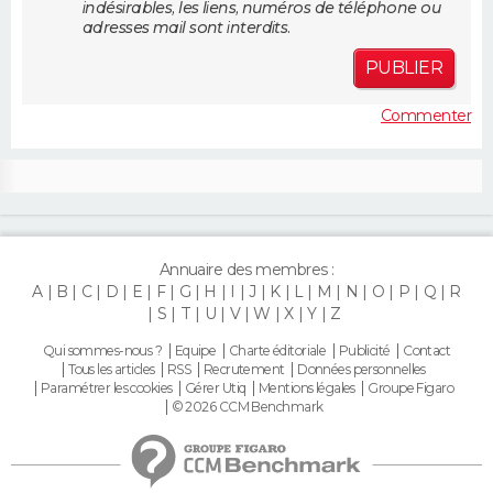
indésirables, les liens, numéros de téléphone ou
FORUM
adresses mail sont interdits.
Lifestyle
Sport
Television
Cinema
Bricolage
Culture
Auto
Voyage
PUBLIER
Commenter
Annuaire des membres :
A
B
C
D
E
F
G
H
I
J
K
L
M
N
O
P
Q
R
S
T
U
V
W
X
Y
Z
Qui sommes-nous ?
Equipe
Charte éditoriale
Publicité
Contact
Tous les articles
RSS
Recrutement
Données personnelles
Paramétrer les cookies
Gérer Utiq
Mentions légales
Groupe Figaro
© 2026 CCM Benchmark