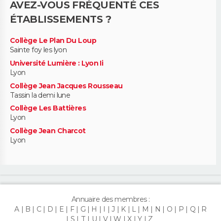
AVEZ-VOUS FRÉQUENTÉ CES
ÉTABLISSEMENTS ?
Collège Le Plan Du Loup
Sainte foy les lyon
Université Lumière : Lyon Ii
Lyon
Collège Jean Jacques Rousseau
Tassin la demi lune
Collège Les Battières
Lyon
Collège Jean Charcot
Lyon
Annuaire des membres :
A
B
C
D
E
F
G
H
I
J
K
L
M
N
O
P
Q
R
S
T
U
V
W
X
Y
Z