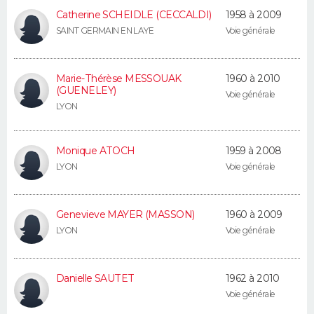
FORUM
Catherine SCHEIDLE (CECCALDI)
1958 à 2009
SAINT GERMAIN EN LAYE
Voie générale
Lifestyle
Sport
Television
Cinema
Bricolage
Culture
Auto
Voyage
Marie-Thérèse MESSOUAK
1960 à 2010
(GUENELEY)
Voie générale
LYON
Monique ATOCH
1959 à 2008
LYON
Voie générale
Genevieve MAYER (MASSON)
1960 à 2009
LYON
Voie générale
Danielle SAUTET
1962 à 2010
Voie générale