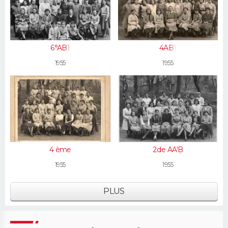
6°AB1
4AB1
1955
1955
4 ème
2de AA'B
1955
1955
PLUS