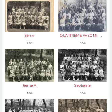
5ème
QUATRIEME AVEC MELLE
CHARBONNIER
1953
1954
6éme A
Septième
1954
1954