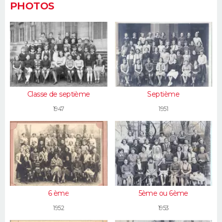
PHOTOS
Classe de septième
Septième
1947
1951
6 ème
5ème ou 6ème
1952
1953