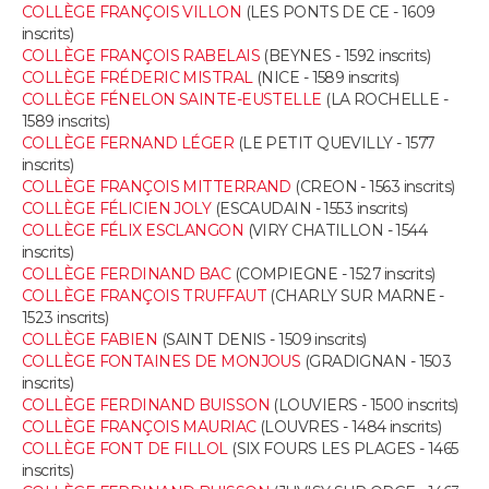
COLLÈGE FRANÇOIS VILLON
(LES PONTS DE CE - 1609
inscrits)
Guide de la santé
Médicaments
+
Alimentation
Maladies
Sommeil
VOYAGE
COLLÈGE FRANÇOIS RABELAIS
(BEYNES - 1592 inscrits)
COLLÈGE FRÉDERIC MISTRAL
(NICE - 1589 inscrits)
City break
Voyage de noces
Climat
Destinations
Voyage nature
Forum
+
COLLÈGE FÉNELON SAINTE-EUSTELLE
(LA ROCHELLE -
PHOTO
1589 inscrits)
COLLÈGE FERNAND LÉGER
(LE PETIT QUEVILLY - 1577
GUIDES D'ACHAT
inscrits)
COLLÈGE FRANÇOIS MITTERRAND
(CREON - 1563 inscrits)
BONS PLANS
COLLÈGE FÉLICIEN JOLY
(ESCAUDAIN - 1553 inscrits)
COLLÈGE FÉLIX ESCLANGON
(VIRY CHATILLON - 1544
inscrits)
CARTE DE VOEUX
COLLÈGE FERDINAND BAC
(COMPIEGNE - 1527 inscrits)
COLLÈGE FRANÇOIS TRUFFAUT
(CHARLY SUR MARNE -
Carte Bonne année
Carte Pâques
Carte de Noël
Carte Saint-Valentin
Carte d'anniversaire
DICTIONNAIRE
1523 inscrits)
COLLÈGE FABIEN
(SAINT DENIS - 1509 inscrits)
Biographies
Expressions
Dictionnaire
Citations
Proverbes
PROGRAMME TV
COLLÈGE FONTAINES DE MONJOUS
(GRADIGNAN - 1503
inscrits)
COLLÈGE FERDINAND BUISSON
(LOUVIERS - 1500 inscrits)
COPAINS D'AVANT
COLLÈGE FRANÇOIS MAURIAC
(LOUVRES - 1484 inscrits)
COLLÈGE FONT DE FILLOL
(SIX FOURS LES PLAGES - 1465
Se connecter
Collèges
Universités
Service militaire
S'inscrire
Lycées
Primaires
Entreprises
Avis de recherche
AVIS DE DÉCÈS
inscrits)