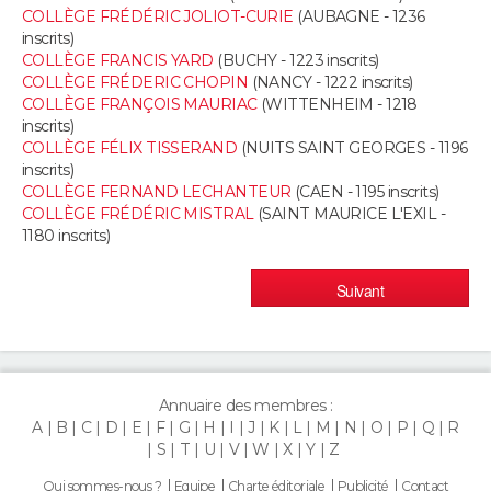
COLLÈGE FRÉDÉRIC JOLIOT-CURIE
(AUBAGNE - 1236
inscrits)
COLLÈGE FRANCIS YARD
(BUCHY - 1223 inscrits)
COLLÈGE FRÉDERIC CHOPIN
(NANCY - 1222 inscrits)
COLLÈGE FRANÇOIS MAURIAC
(WITTENHEIM - 1218
inscrits)
COLLÈGE FÉLIX TISSERAND
(NUITS SAINT GEORGES - 1196
inscrits)
COLLÈGE FERNAND LECHANTEUR
(CAEN - 1195 inscrits)
COLLÈGE FRÉDÉRIC MISTRAL
(SAINT MAURICE L'EXIL -
1180 inscrits)
Suivant
Annuaire des membres :
A
B
C
D
E
F
G
H
I
J
K
L
M
N
O
P
Q
R
S
T
U
V
W
X
Y
Z
Qui sommes-nous ?
Equipe
Charte éditoriale
Publicité
Contact