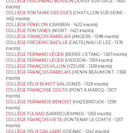
COLLÈGE FERDINAND BUISSON
(JUVISY SUR ORGE - 1463
FORUM
inscrits)
COLLÈGE FONTAINE DES DUCS
(CHATILLON SUR SEINE -
Lifestyle
Sport
Television
Cinema
Bricolage
Culture
Auto
Voyage
1452 inscrits)
COLLÈGE FÉNELON
(CAMBRAI - 1422 inscrits)
COLLÈGE FONTANES
(NIORT - 1421 inscrits)
COLLÈGE FRANÇOIS RABELAIS
(ANGERS - 1398 inscrits)
COLLÈGE FRÉDERIC BAZILLE
(CASTELNAU LE LEZ - 1376
inscrits)
COLLÈGE FERNAND LÉGER
(BERRE L'ETANG - 1367 inscrits)
COLLÈGE FERNAND LÉGER
(VIERZON - 1359 inscrits)
COLLÈGE FRANÇOIS VILLON
(YZEURE - 1359 inscrits)
COLLÈGE FRANÇOIS RABELAIS
(HENIN BEAUMONT - 1358
inscrits)
COLLÈGE FÉLIX BUHOT
(VALOGNES - 1329 inscrits)
COLLÈGE FRANÇOISE DOLTO
(PONT A MARCQ - 1307
inscrits)
COLLÈGE FERNANDE BENOIST
(HAZEBROUCK - 1299
inscrits)
COLLÈGE FULRAD
(SARREGUEMINES - 1263 inscrits)
COLLÈGE FRANÇOIS VIETE
(FONTENAY LE COMTE - 1257
inscrits)
COLLÈGE FÉLIX GAILLARD
(COGNAC - 1242 inscrits)