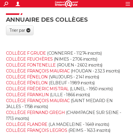
ACTUALITÉS
S'inscrire
Connexion
Rechercher
ANNUAIRE DES COLLÈGES
Société
Education
Villes
Politique
Faits Divers
Monde
+
SPORT
Trier par
Football
Cyclisme
Forum
Coupe du monde 2026
Tennis
Rugby
CULTURE
TNT
Cinéma
Musique
Programme TV
Streaming
Sorties cinéma
+
FINANCE
COLLÈGE F GRUDE
(CONNERRE - 11274 inscrits)
COLLÈGE FEUCHÈRES
(NIMES - 2706 inscrits)
Impôts
Immobilier
Banque
Crédit
Retraite
Epargne
Risques naturels par ville
Assurance
AUTO
COLLÈGE FONTENELLE
(ROUEN - 2602 inscrits)
COLLÈGE FRANÇOIS MAURIAC
(HOUDAN - 2323 inscrits)
Réserver un essai
Berlines
Forum auto
Essais
Citadines
SUV
+
COLLÈGE FÉNELON
(VAUJOURS - 2141 inscrits)
HIGH-TECH
COLLÈGE FÉNELON
(ELBEUF - 1989 inscrits)
COLLÈGE FRÉDERIC MISTRAL
(LUNEL - 1950 inscrits)
Meilleur smartphone
Ordinateurs
Guide high-tech
Mobiles
Internet
Jeux vidéo
+
BRICOLAGE
COLLÈGE FRANKLIN
(LILLE - 1866 inscrits)
COLLÈGE FRANÇOIS MAURIAC
(SAINT MEDARD EN
Aménagement intérieur
Cuisine
Jardinage
+
Forum
Extérieur
Salle de bains
Rangement
WEEK-END
JALLES - 1758 inscrits)
COLLÈGE FERNAND GREGH
(CHAMPAGNE SUR SEINE -
Escapades
Expositions
Week-end nature
Guides de France
Patrimoine
Musées
+
1713 inscrits)
LIFESTYLE
COLLÈGE FLANDRE
(LA MADELEINE - 1649 inscrits)
COLLÈGE FRANÇOIS LEGROS
(REIMS - 1633 inscrits)
Bien-être
Mode
+
Art de vivre
Loisirs
Modes de vie
SANTE