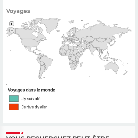
Voyages
+
−
•
Voyages dans le monde
J'y suis allé
Je rêve d'y aller