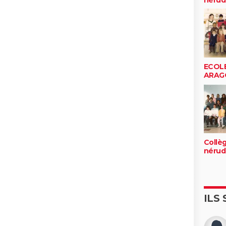
ECOLE
ARAG
Collè
nérud
ILS