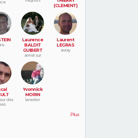
THIERRY
nce
(CLEMENT)
tremblay-en-
france
STEIN
Laurence
Laurent
ris
BALDIT
LEGRAS
GUIBERT
auray
annet sur
marne
cal
Yvonnick
ULT
MORIN
aur des
lanester
ses
Plus