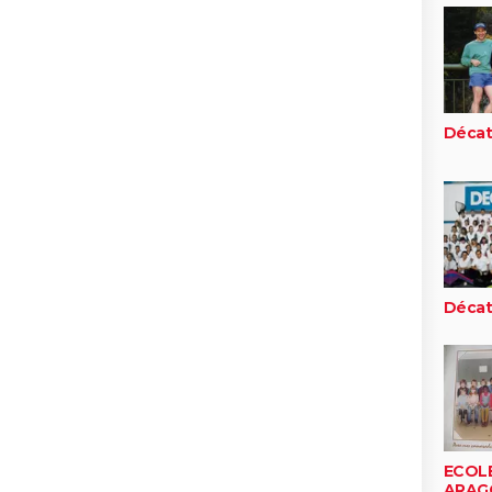
Décat
Décat
ECOLE
ARAG