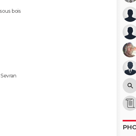
sous bois
-
Sevran
PH