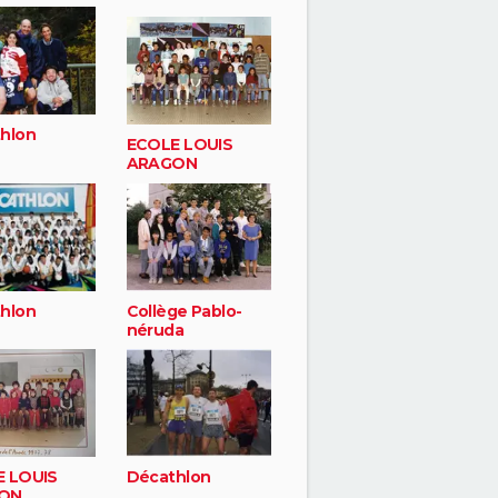
hlon
ECOLE LOUIS
ARAGON
hlon
Collège Pablo-
néruda
 LOUIS
Décathlon
ON