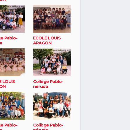
ge Pablo-
ECOLE LOUIS
a
ARAGON
 LOUIS
Collège Pablo-
ON
néruda
ge Pablo-
Collège Pablo-
a
néruda