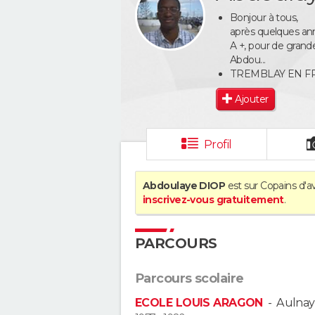
Bonjour à tous,
après quelques ann
A +, pour de grande
Abdou...
TREMBLAY EN F
Ajouter
Profil
Abdoulaye DIOP
est sur Copains d'a
inscrivez-vous gratuitement
.
PARCOURS
Parcours scolaire
ECOLE LOUIS ARAGON
-
Aulnay