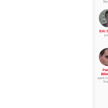
fra
Eric 
pa
Pas
BRA
saint m
fos