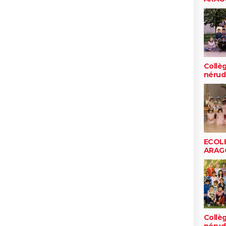
Collè
nérud
ECOLE
ARAG
Collè
nérud