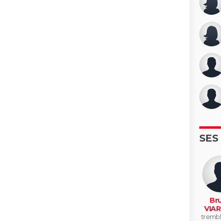
SES
Br
VIA
trembl