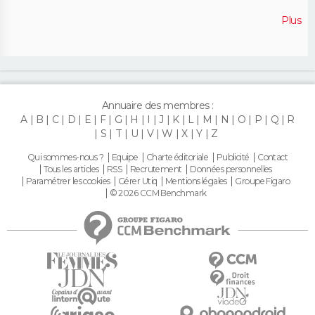
Plus
Annuaire des membres :
A
B
C
D
E
F
G
H
I
J
K
L
M
N
O
P
Q
R
S
T
U
V
W
X
Y
Z
Qui sommes-nous ?
Equipe
Charte éditoriale
Publicité
Contact
Tous les articles
RSS
Recrutement
Données personnelles
Paramétrer les cookies
Gérer Utiq
Mentions légales
Groupe Figaro
© 2026 CCM Benchmark