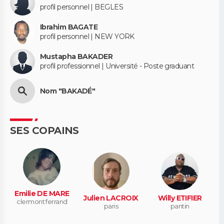
profil personnel | BEGLES
Ibrahim BAGATE
profil personnel | NEW YORK
Mustapha BAKADER
profil professionnel | Université - Poste graduant
Nom "BAKADÉ"
SES COPAINS
Emilie DE MARE
Julien LACROIX
Willy ETIFIER
clermont ferrand
paris
pantin