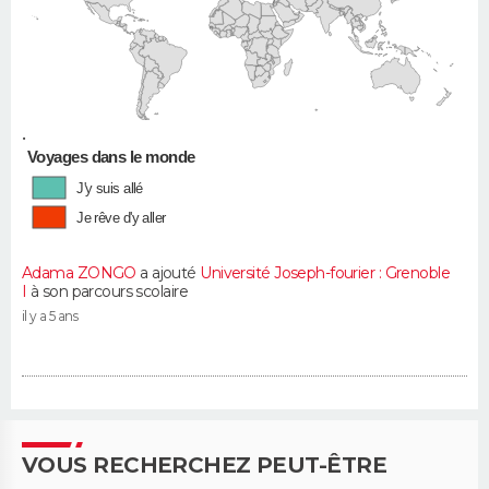
•
Voyages dans le monde
J'y suis allé
Je rêve d'y aller
Adama ZONGO
a ajouté
Université Joseph-fourier : Grenoble
I
à son parcours scolaire
il y a 5 ans
VOUS RECHERCHEZ PEUT-ÊTRE