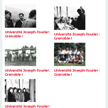
FORUM
Lifestyle
Sport
Television
Cinema
Bricolage
Culture
Auto
Voyage
Université Joseph-fourier :
Université Joseph-fourier :
Grenoble I
Grenoble I
Université Joseph-fourier :
Université Joseph-fourier :
Grenoble I
Grenoble I
Université Joseph-fourier :