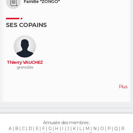
Famille "ZONGO"
SES COPAINS
Thierry VAUCHEZ
grenoble
Plus
Annuaire des membres :
A
B
C
D
E
F
G
H
I
J
K
L
M
N
O
P
Q
R