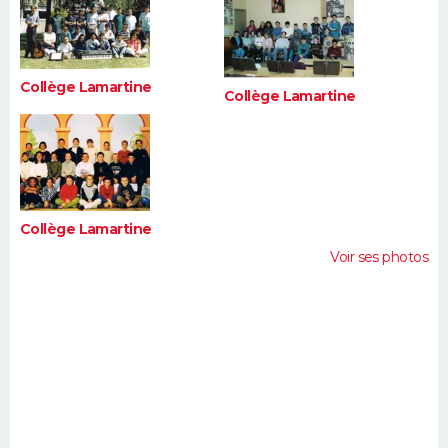
FORUM
Lifestyle
Sport
Television
Cinema
Bricolage
Culture
Auto
Voyage
Collège Lamartine
Collège Lamartine
Collège Lamartine
Voir ses photos