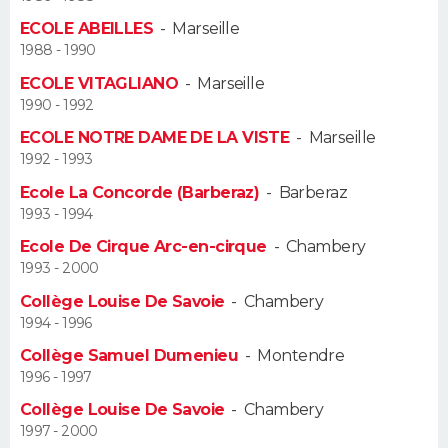
ECOLE ABEILLES
-
Marseille
Guide de la santé
Médicaments
+
Alimentation
Maladies
Sommeil
VOYAGE
1988 - 1990
ECOLE VITAGLIANO
-
Marseille
City break
Voyage de noces
Climat
Destinations
Voyage nature
Forum
+
PHOTO
1990 - 1992
ECOLE NOTRE DAME DE LA VISTE
-
Marseille
GUIDES D'ACHAT
1992 - 1993
BONS PLANS
Ecole La Concorde (Barberaz)
-
Barberaz
1993 - 1994
CARTE DE VOEUX
Ecole De Cirque Arc-en-cirque
-
Chambery
1993 - 2000
Carte Bonne année
Carte Pâques
Carte de Noël
Carte Saint-Valentin
Carte d'anniversaire
DICTIONNAIRE
Collège Louise De Savoie
-
Chambery
Biographies
Expressions
Dictionnaire
Citations
Proverbes
1994 - 1996
PROGRAMME TV
Collège Samuel Dumenieu
-
Montendre
COPAINS D'AVANT
1996 - 1997
Collège Louise De Savoie
-
Chambery
Se connecter
Collèges
Universités
Service militaire
S'inscrire
Lycées
Primaires
Entreprises
Avis de recherche
AVIS DE DÉCÈS
1997 - 2000