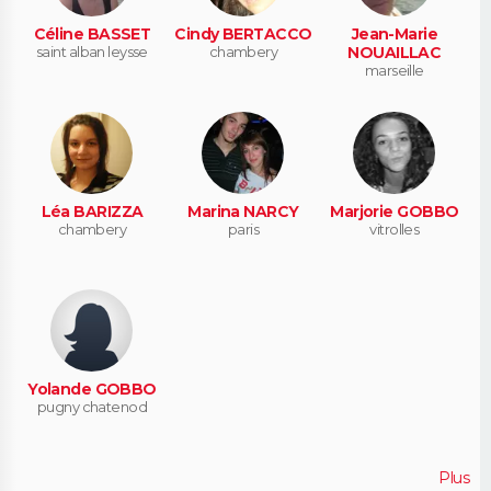
Céline BASSET
Cindy BERTACCO
Jean-Marie
saint alban leysse
chambery
NOUAILLAC
marseille
Léa BARIZZA
Marina NARCY
Marjorie GOBBO
chambery
paris
vitrolles
Yolande GOBBO
pugny chatenod
Plus