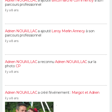
Adrien NOUAILLAC
a ajouté
Bricomarché Commentry
à son
parcours professionnel
il y a 8 ans
Adrien NOUAILLAC
a ajouté
Leroy Merlin Annecy
à son
parcours professionnel
il y a 8 ans
Adrien NOUAILLAC
a reconnu
Adrien NOUAILLAC
sur la
photo
CP
il y a 8 ans
Adrien NOUAILLAC
a créé l'événement :
Margot et Adrien
il y a 8 ans
.