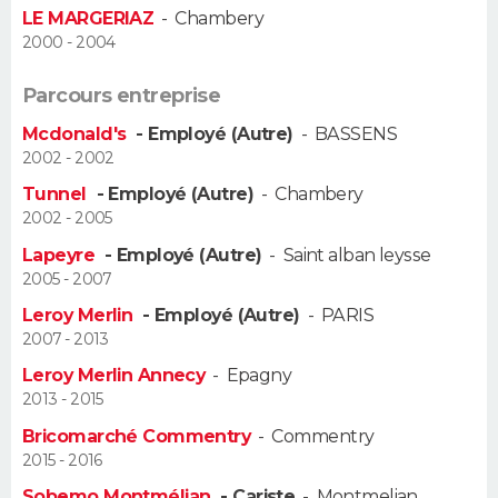
LE MARGERIAZ
-
Chambery
FORUM
2000 - 2004
Lifestyle
Sport
Television
Cinema
Bricolage
Culture
Auto
Voyage
Parcours entreprise
Mcdonald's
- Employé (Autre)
-
BASSENS
2002 - 2002
Tunnel
- Employé (Autre)
-
Chambery
2002 - 2005
Lapeyre
- Employé (Autre)
-
Saint alban leysse
2005 - 2007
Leroy Merlin
- Employé (Autre)
-
PARIS
2007 - 2013
Leroy Merlin Annecy
-
Epagny
2013 - 2015
Bricomarché Commentry
-
Commentry
2015 - 2016
Sobemo Montmélian
- Cariste
-
Montmelian