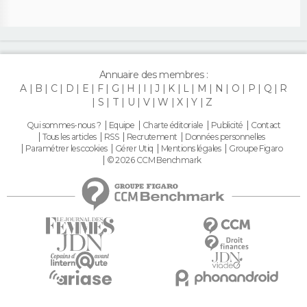
Annuaire des membres :
A
B
C
D
E
F
G
H
I
J
K
L
M
N
O
P
Q
R
S
T
U
V
W
X
Y
Z
Qui sommes-nous ?
Equipe
Charte éditoriale
Publicité
Contact
Tous les articles
RSS
Recrutement
Données personnelles
Paramétrer les cookies
Gérer Utiq
Mentions légales
Groupe Figaro
© 2026 CCM Benchmark