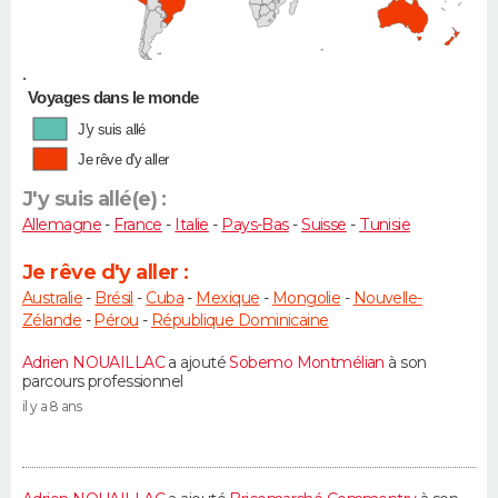
•
Voyages dans le monde
J'y suis allé
Je rêve d'y aller
J'y suis allé(e) :
Allemagne
-
France
-
Italie
-
Pays-Bas
-
Suisse
-
Tunisie
Je rêve d'y aller :
Australie
-
Brésil
-
Cuba
-
Mexique
-
Mongolie
-
Nouvelle-
Zélande
-
Pérou
-
République Dominicaine
Adrien NOUAILLAC
a ajouté
Sobemo Montmélian
à son
parcours professionnel
il y a 8 ans