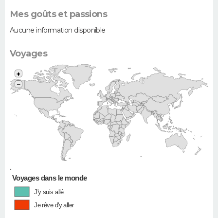
Mes goûts et passions
Aucune information disponible
Voyages
+
−
•
Voyages dans le monde
J'y suis allé
Je rêve d'y aller