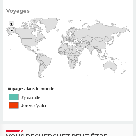
Voyages
+
−
•
Voyages dans le monde
J'y suis allé
Je rêve d'y aller