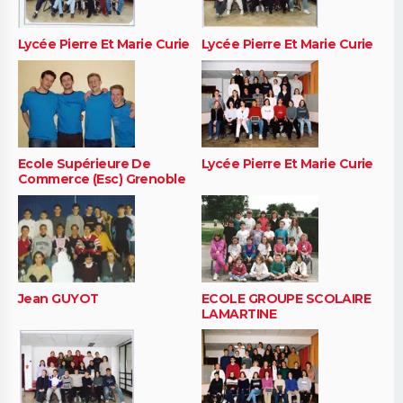
Lycée Pierre Et Marie Curie
Lycée Pierre Et Marie Curie
Ecole Supérieure De
Lycée Pierre Et Marie Curie
Commerce (Esc) Grenoble
Jean GUYOT
ECOLE GROUPE SCOLAIRE
LAMARTINE