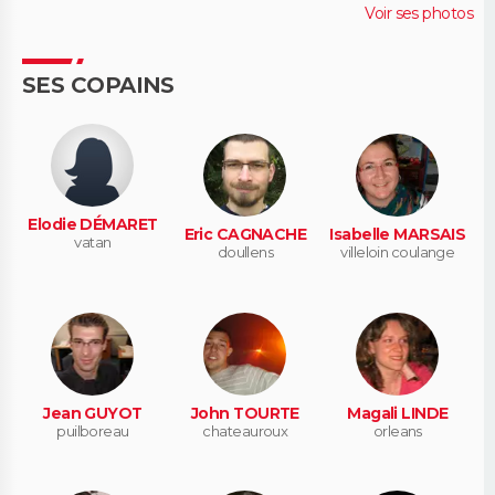
Voir ses photos
SES COPAINS
Elodie DÉMARET
Eric CAGNACHE
Isabelle MARSAIS
vatan
doullens
villeloin coulange
Jean GUYOT
John TOURTE
Magali LINDE
puilboreau
chateauroux
orleans