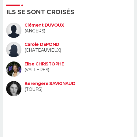
FORUM
ILS SE SONT CROISÉS
Lifestyle
Sport
Television
Cinema
Bricolage
Culture
Auto
Voyage
Clément DUVOUX
(ANGERS)
Carole DEPOND
(CHATEAUVIEUX)
Elise CHRISTOPHE
(VALLERES)
Bérengère SAVIGNAUD
(TOURS)