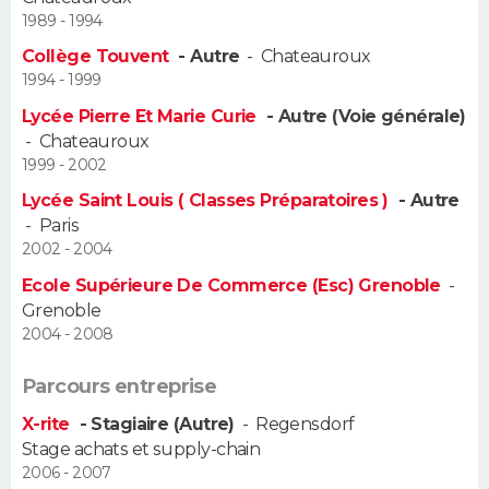
1989 - 1994
Guide de la santé
Médicaments
+
Alimentation
Maladies
Sommeil
VOYAGE
Collège Touvent
- Autre
-
Chateauroux
1994 - 1999
City break
Voyage de noces
Climat
Destinations
Voyage nature
Forum
+
PHOTO
Lycée Pierre Et Marie Curie
- Autre (Voie générale)
-
Chateauroux
GUIDES D'ACHAT
1999 - 2002
Lycée Saint Louis ( Classes Préparatoires )
- Autre
BONS PLANS
-
Paris
2002 - 2004
CARTE DE VOEUX
Ecole Supérieure De Commerce (Esc) Grenoble
-
Carte Bonne année
Carte Pâques
Carte de Noël
Carte Saint-Valentin
Carte d'anniversaire
DICTIONNAIRE
Grenoble
2004 - 2008
Biographies
Expressions
Dictionnaire
Citations
Proverbes
PROGRAMME TV
Parcours entreprise
COPAINS D'AVANT
X-rite
- Stagiaire (Autre)
-
Regensdorf
Stage achats et supply-chain
Se connecter
Collèges
Universités
Service militaire
S'inscrire
Lycées
Primaires
Entreprises
Avis de recherche
AVIS DE DÉCÈS
2006 - 2007