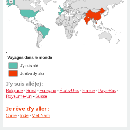
−
•
Voyages dans le monde
J'y suis allé
Je rêve d'y aller
J'y suis allé(e) :
Belgique
-
Brésil
-
Espagne
-
États-Unis
-
France
-
Pays-Bas
-
Royaume-Uni
-
Suisse
Je rêve d'y aller :
Chine
-
Inde
-
Viêt Nam