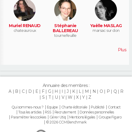
Muriel RENAUD
Stéphanie
Yaëlle MASLAG
chateauroux
BALLEREAU
marsac sur don
tournefeuille
Plus
Annuaire des membres :
A
B
C
D
E
F
G
H
I
J
K
L
M
N
O
P
Q
R
S
T
U
V
W
X
Y
Z
Qui sommes-nous ?
Equipe
Charte éditoriale
Publicité
Contact
Tous les articles
RSS
Recrutement
Données personnelles
Paramétrer les cookies
Gérer Utiq
Mentions légales
Groupe Figaro
© 2026 CCM Benchmark