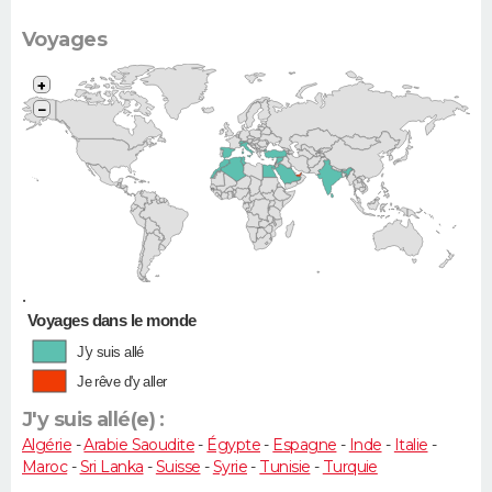
Voyages
+
−
•
Voyages dans le monde
J'y suis allé
Je rêve d'y aller
J'y suis allé(e) :
Algérie
-
Arabie Saoudite
-
Égypte
-
Espagne
-
Inde
-
Italie
-
Maroc
-
Sri Lanka
-
Suisse
-
Syrie
-
Tunisie
-
Turquie