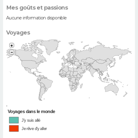
Mes goûts et passions
Aucune information disponible
Voyages
+
−
•
Voyages dans le monde
J'y suis allé
Je rêve d'y aller