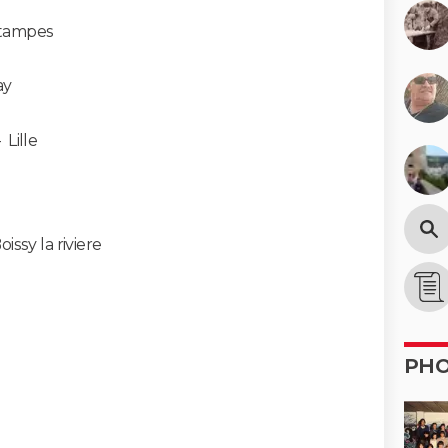
tampes
ay
-
Lille
oissy la riviere
PH