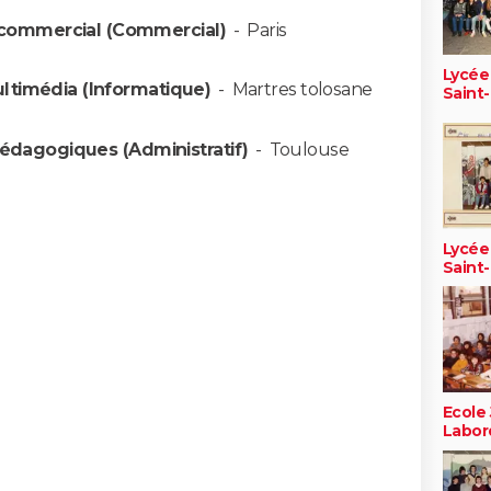
commercial (Commercial)
-
Paris
Lycée
ltimédia (Informatique)
-
Martres tolosane
Saint-
pédagogiques (Administratif)
-
Toulouse
Lycée
Saint-
Ecole 
Labor