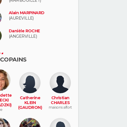
(RAMBOUILLET)
Alain MARPINARD
(AUREVILLE)
Danièle ROCHE
(ANGERVILLE)
 COPAINS
dette
Catherine
Christian
ECKI
KLEIN
CHARLES
DZKI)
(GAUDRON)
maisons alfort
lle