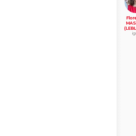
Flor
MAS
(LEB
ig