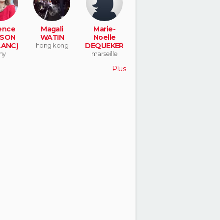
ence
Magali
Marie-
SON
WATIN
Noelle
LANC)
hong kong
DEQUEKER
ny
marseille
Plus