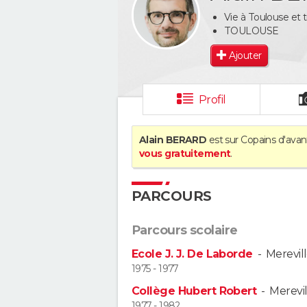
Vie à Toulouse et t
TOULOUSE
Ajouter
Profil
Alain BERARD
est sur Copains d'avan
vous gratuitement
.
PARCOURS
Parcours scolaire
Ecole J. J. De Laborde
-
Merevil
1975 - 1977
Collège Hubert Robert
-
Merevil
1977 - 1982