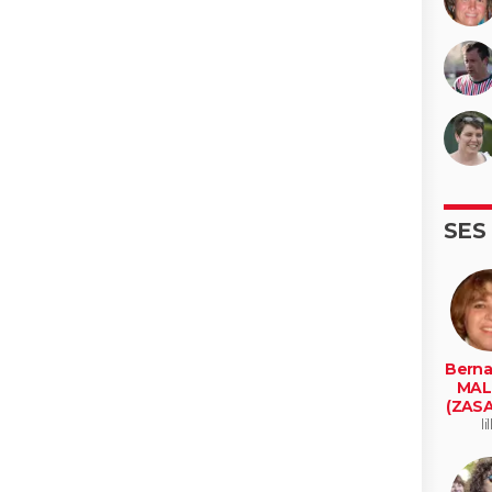
SES
Berna
MAL
(ZASA
li