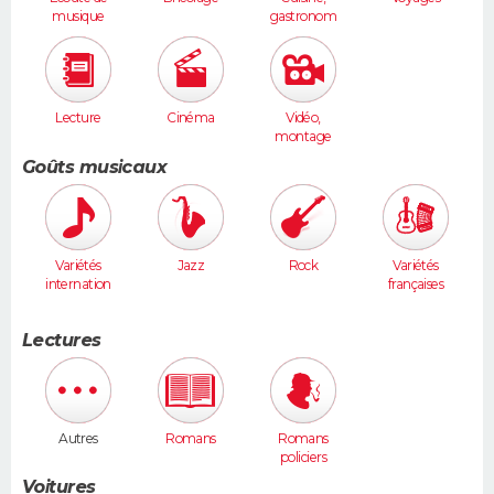
musique
gastronom
ie
Lecture
Cinéma
Vidéo,
montage
Goûts musicaux
Variétés
Jazz
Rock
Variétés
internation
françaises
ales
Lectures
Autres
Romans
Romans
policiers
Voitures