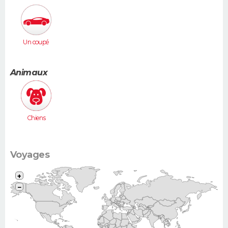
Un coupé
Animaux
Chiens
Voyages
+
−