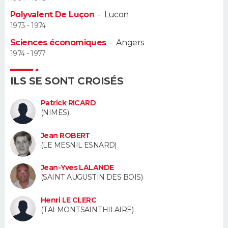
Polyvalent De Luçon
-
Lucon
Guide de la santé
Médicaments
+
Alimentation
Maladies
Sommeil
VOYAGE
1973 - 1974
Sciences économiques
-
Angers
City break
Voyage de noces
Climat
Destinations
Voyage nature
Forum
+
PHOTO
1974 - 1977
GUIDES D'ACHAT
ILS SE SONT CROISÉS
BONS PLANS
Patrick RICARD
(NIMES)
CARTE DE VOEUX
Jean ROBERT
Carte Bonne année
Carte Pâques
Carte de Noël
Carte Saint-Valentin
Carte d'anniversaire
DICTIONNAIRE
(LE MESNIL ESNARD)
Biographies
Expressions
Dictionnaire
Citations
Proverbes
PROGRAMME TV
Jean-Yves LALANDE
(SAINT AUGUSTIN DES BOIS)
COPAINS D'AVANT
Henri LE CLERC
Se connecter
Collèges
Universités
Service militaire
S'inscrire
Lycées
Primaires
Entreprises
Avis de recherche
(TALMONTSAINTHILAIRE)
AVIS DE DÉCÈS