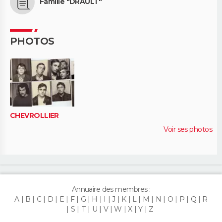
Famille "DRAULT"
PHOTOS
CHEVROLLIER
Voir ses photos
Annuaire des membres :
A
B
C
D
E
F
G
H
I
J
K
L
M
N
O
P
Q
R
S
T
U
V
W
X
Y
Z