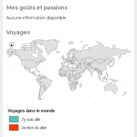
Mes goûts et passions
Aucune information disponible
Voyages
+
−
•
Voyages dans le monde
J'y suis allé
Je rêve d'y aller