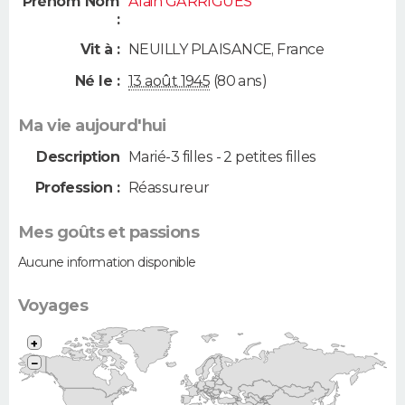
Prénom Nom
Alain GARRIGUES
:
Vit à :
NEUILLY PLAISANCE
,
France
Né le :
13 août 1945
(80 ans)
Ma vie aujourd'hui
Description
Marié-3 filles - 2 petites filles
Profession :
Réassureur
Mes goûts et passions
Aucune information disponible
Voyages
+
−