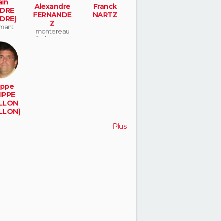
ain
Alexandre
Franck
DRE
FERNANDE
NARTZ
DRE)
Z
mant
montereau
fault yonne
ippe
IPPE
LLON
LLON)
s sur
Plus
ine