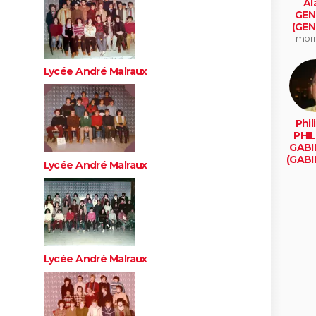
Al
GEN
(GEN
mor
Lycée André Malraux
Phil
PHIL
GABI
(GABI
Lycée André Malraux
samoi
se
Lycée André Malraux