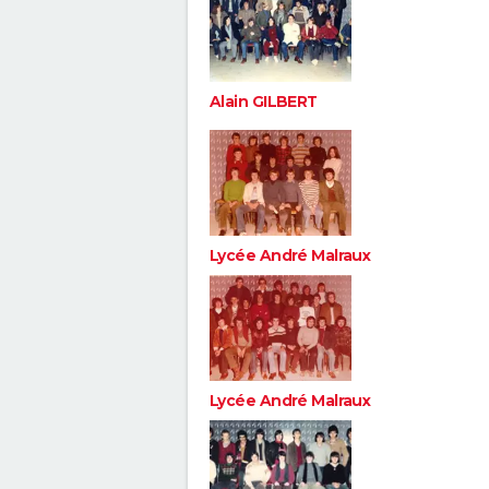
Alain GILBERT
Lycée André Malraux
Lycée André Malraux