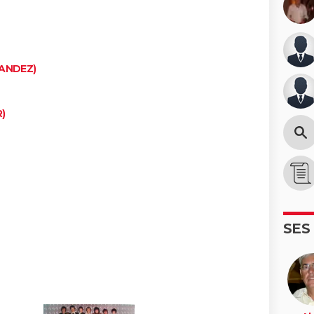
NANDEZ)
)
SES