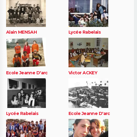
Alain MENSAH
Lycée Rabelais
Ecole Jeanne D'arc
Victor ACKEY
Lycée Rabelais
Ecole Jeanne D'arc