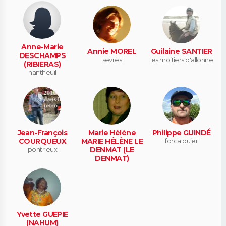
Anne-Marie
Annie MOREL
Guilaine SANTIER
DESCHAMPS
sevres
les moitiers d'allonne
(RIBIERAS)
nantheuil
Jean-François
Marie Hélène
Philippe GUINDÉ
COURQUEUX
MARIE HÉLÈNE LE
forcalquier
pontrieux
DENMAT (LE
DENMAT)
plounévez-quintin
Yvette GUEPIE
(NAHUM)