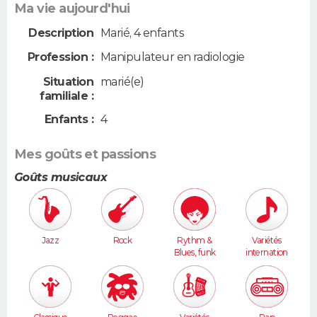
Ma vie aujourd'hui
Description
Marié, 4 enfants
Profession :
Manipulateur en radiologie
Situation
marié(e)
familiale :
Enfants :
4
Mes goûts et passions
Goûts musicaux
Jazz
Rock
Rythm &
Variétés
Blues, funk
internation
ales