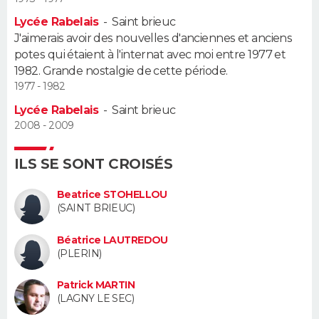
Lycée Rabelais
-
Saint brieuc
Guide de la santé
Médicaments
+
Alimentation
Maladies
Sommeil
VOYAGE
J'aimerais avoir des nouvelles d'anciennes et anciens
potes qui étaient à l'internat avec moi entre 1977 et
City break
Voyage de noces
Climat
Destinations
Voyage nature
Forum
+
PHOTO
1982. Grande nostalgie de cette période.
1977 - 1982
GUIDES D'ACHAT
Lycée Rabelais
-
Saint brieuc
2008 - 2009
BONS PLANS
ILS SE SONT CROISÉS
CARTE DE VOEUX
Carte Bonne année
Carte Pâques
Carte de Noël
Carte Saint-Valentin
Carte d'anniversaire
Beatrice STOHELLOU
DICTIONNAIRE
(SAINT BRIEUC)
Biographies
Expressions
Dictionnaire
Citations
Proverbes
PROGRAMME TV
Béatrice LAUTREDOU
(PLERIN)
COPAINS D'AVANT
Patrick MARTIN
Se connecter
Collèges
Universités
Service militaire
S'inscrire
Lycées
Primaires
Entreprises
Avis de recherche
(LAGNY LE SEC)
AVIS DE DÉCÈS