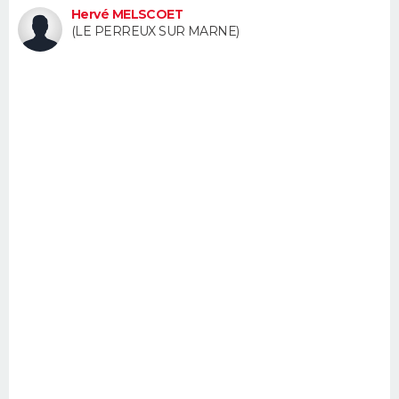
Hervé MELSCOET
FORUM
(LE PERREUX SUR MARNE)
Lifestyle
Sport
Television
Cinema
Bricolage
Culture
Auto
Voyage