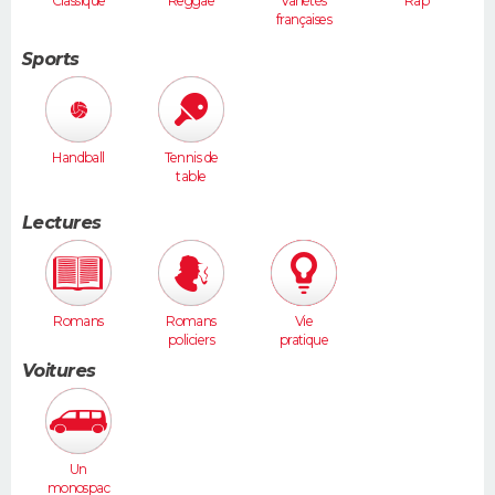
Classique
Reggae
Variétés
Rap
françaises
Sports
Handball
Tennis de
table
Lectures
Romans
Romans
Vie
policiers
pratique
Voitures
Un
monospac