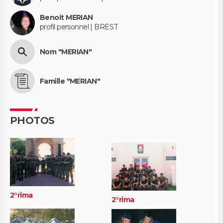
Benoit MERIAN
profil personnel | BREST
Nom "MERIAN"
Famille "MERIAN"
PHOTOS
2°rima
2°rima