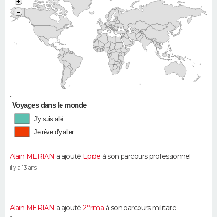
+
−
•
Voyages dans le monde
J'y suis allé
Je rêve d'y aller
Alain MERIAN
a ajouté
Epide
à son parcours professionnel
il y a 13 ans
Alain MERIAN
a ajouté
2°rima
à son parcours militaire