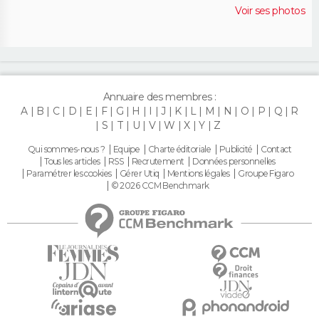
Voir ses photos
Annuaire des membres :
A
B
C
D
E
F
G
H
I
J
K
L
M
N
O
P
Q
R
S
T
U
V
W
X
Y
Z
Qui sommes-nous ?
Equipe
Charte éditoriale
Publicité
Contact
Tous les articles
RSS
Recrutement
Données personnelles
Paramétrer les cookies
Gérer Utiq
Mentions légales
Groupe Figaro
© 2026 CCM Benchmark