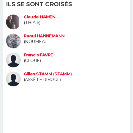
ILS SE SONT CROISÉS
FORUM
Lifestyle
Sport
Television
Cinema
Bricolage
Culture
Auto
Voyage
Claude HAMEN
(THIAIS)
Raoul HANNEMANN
(NOUMEA)
Francis FAVRE
(CLOUE)
Gilles STAMM (STAMM)
(ASSÉ LE RIBOUL)