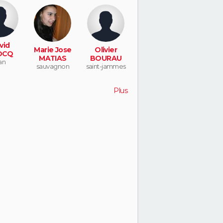
vid
Marie Jose
Olivier
OCQ
MATIAS
BOURAU
an
sauvagnon
saint-jammes
Plus