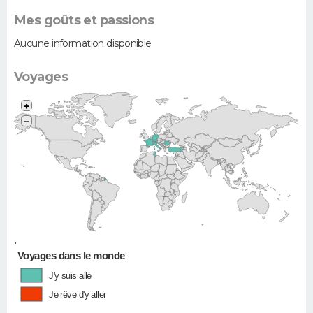
Mes goûts et passions
Aucune information disponible
Voyages
+
−
•
Voyages dans le monde
J'y suis allé
Je rêve d'y aller