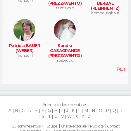
mondorff
(PREZZAVENTO)
DERBAL
saint avold
(KLEINHENTZ)
hombourg haut
Patricia BAUER
Sandra
(WEBER)
CASAGRANDE
mondorff
(PREZZAVENTO)
rosbruck
Plus
Annuaire des membres :
A
B
C
D
E
F
G
H
I
J
K
L
M
N
O
P
Q
R
S
T
U
V
W
X
Y
Z
Qui sommes-nous ?
Equipe
Charte éditoriale
Publicité
Contact