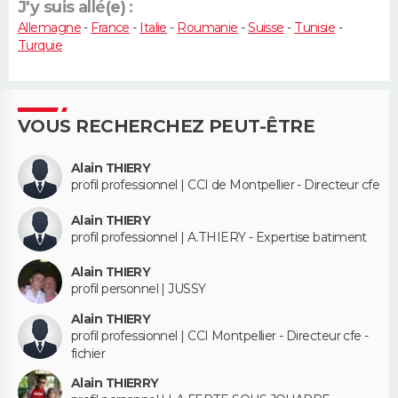
J'y suis allé(e) :
Allemagne
-
France
-
Italie
-
Roumanie
-
Suisse
-
Tunisie
-
Turquie
VOUS RECHERCHEZ PEUT-ÊTRE
Alain THIERY
profil professionnel | CCI de Montpellier - Directeur cfe
Alain THIERY
profil professionnel | A.THIERY - Expertise batiment
Alain THIERY
profil personnel | JUSSY
Alain THIERY
profil professionnel | CCI Montpellier - Directeur cfe -
fichier
Alain THIERRY