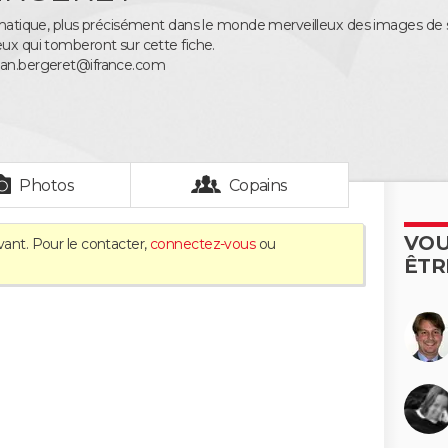
rmatique, plus précisément dans le monde merveilleux des images de syn
eux qui tomberont sur cette fiche.
ban.bergeret@ifrance.com
Photos
Copains
VOU
vant. Pour le contacter,
connectez-vous
ou
ÊTR