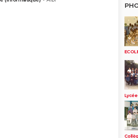
PH
ECOL
Lycée
Collè