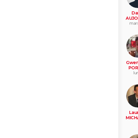
Da
AUJO
mars
Gwen
POR
lu
Lau
MICH