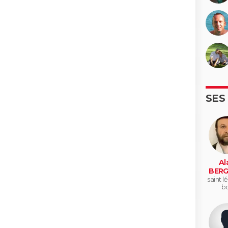
SES
Al
BERG
saint l
bo