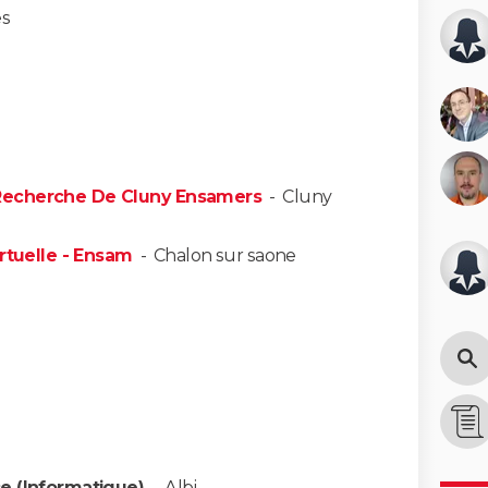
es
Recherche De Cluny Ensamers
-
Cluny
irtuelle - Ensam
-
Chalon sur saone
e (Informatique)
-
Albi