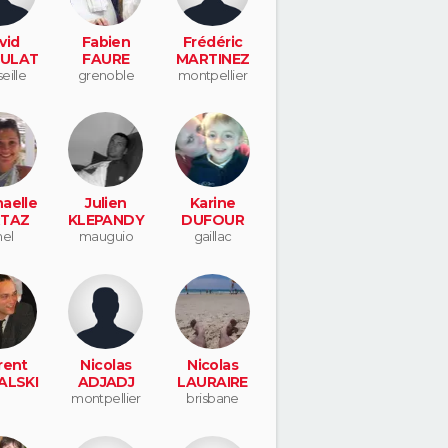
vid
Fabien
Frédéric
ULAT
FAURE
MARTINEZ
eille
grenoble
montpellier
aelle
Julien
Karine
TAZ
KLEPANDY
DUFOUR
nel
mauguio
gaillac
rent
Nicolas
Nicolas
ALSKI
ADJADJ
LAURAIRE
montpellier
brisbane