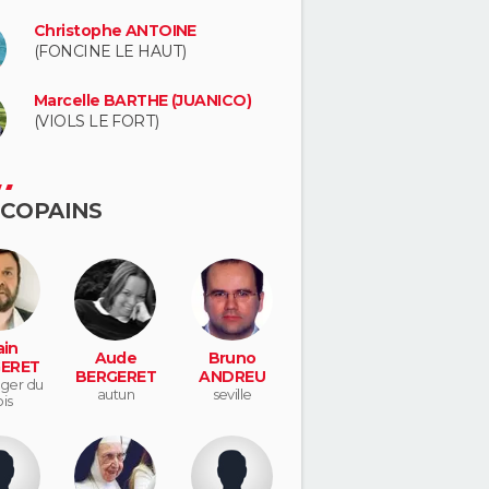
Christophe ANTOINE
(FONCINE LE HAUT)
Marcelle BARTHE (JUANICO)
(VIOLS LE FORT)
 COPAINS
ain
Aude
Bruno
ERET
BERGERET
ANDREU
éger du
autun
seville
is