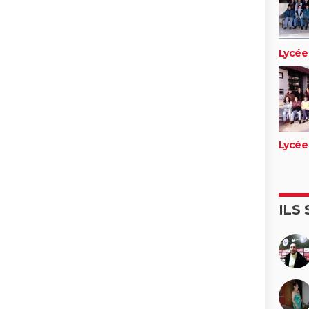
Lycée
Lycée
ILS