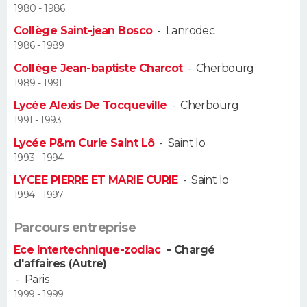
1980 - 1986
Guide de la santé
Médicaments
+
Alimentation
Maladies
Sommeil
Collège Saint-jean Bosco
-
Lanrodec
VOYAGE
1986 - 1989
City break
Voyage de noces
Climat
Destinations
Voyage nature
Forum
+
PHOTO
Collège Jean-baptiste Charcot
-
Cherbourg
1989 - 1991
GUIDES D'ACHAT
Lycée Alexis De Tocqueville
-
Cherbourg
1991 - 1993
BONS PLANS
Lycée P&m Curie Saint Lô
-
Saint lo
1993 - 1994
CARTE DE VOEUX
LYCEE PIERRE ET MARIE CURIE
-
Saint lo
Carte Bonne année
Carte Pâques
Carte de Noël
Carte Saint-Valentin
Carte d'anniversaire
DICTIONNAIRE
1994 - 1997
Biographies
Expressions
Dictionnaire
Citations
Proverbes
PROGRAMME TV
Parcours entreprise
Ece Intertechnique-zodiac
- Chargé
COPAINS D'AVANT
d'affaires (Autre)
-
Paris
Se connecter
Collèges
Universités
Service militaire
S'inscrire
Lycées
Primaires
Entreprises
Avis de recherche
AVIS DE DÉCÈS
1999 - 1999