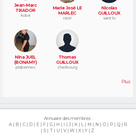
Jean-Marc
Marie José LE
Nicolas
TIXADOR
MARLEC
GUILLOUX
kobe
niort
saint lo
Nina JUEL
Thomas
(BONAMY)
GUILLOUX
plabennec
cherbourg
Plus
Annuaire des membres :
A
B
C
D
E
F
G
H
I
J
K
L
M
N
O
P
Q
R
S
T
U
V
W
X
Y
Z