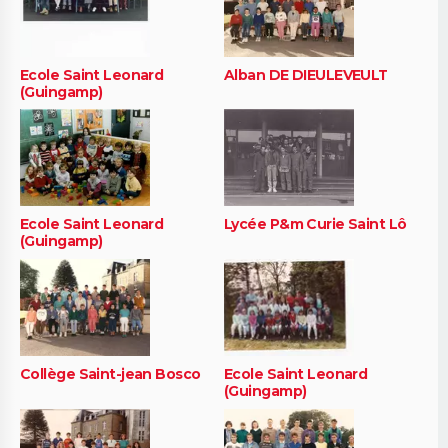
Ecole Saint Leonard
Alban DE DIEULEVEULT
(Guingamp)
Ecole Saint Leonard
Lycée P&m Curie Saint Lô
(Guingamp)
Collège Saint-jean Bosco
Ecole Saint Leonard
(Guingamp)