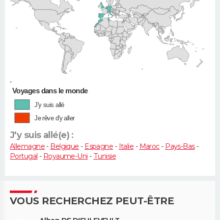
•
Voyages dans le monde
J'y suis allé
Je rêve d'y aller
J'y suis allé(e) :
Allemagne
-
Belgique
-
Espagne
-
Italie
-
Maroc
-
Pays-Bas
-
Portugal
-
Royaume-Uni
-
Tunisie
VOUS RECHERCHEZ PEUT-ÊTRE