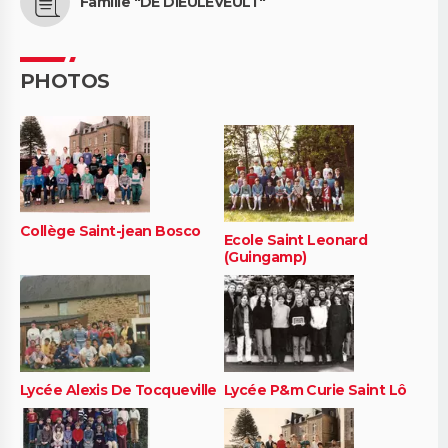
Famille "DE DIEULEVEULT"
PHOTOS
Collège Saint-jean Bosco
Ecole Saint Leonard
(Guingamp)
Lycée Alexis De Tocqueville
Lycée P&m Curie Saint Lô