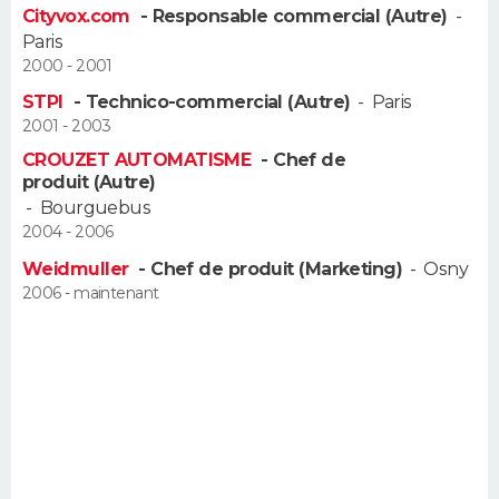
Cityvox.com
- Responsable commercial (Autre)
-
FORUM
Paris
Lifestyle
Sport
Television
Cinema
Bricolage
Culture
Auto
Voyage
2000 - 2001
STPI
- Technico-commercial (Autre)
-
Paris
2001 - 2003
CROUZET AUTOMATISME
- Chef de
produit (Autre)
-
Bourguebus
2004 - 2006
Weidmuller
- Chef de produit (Marketing)
-
Osny
2006 - maintenant