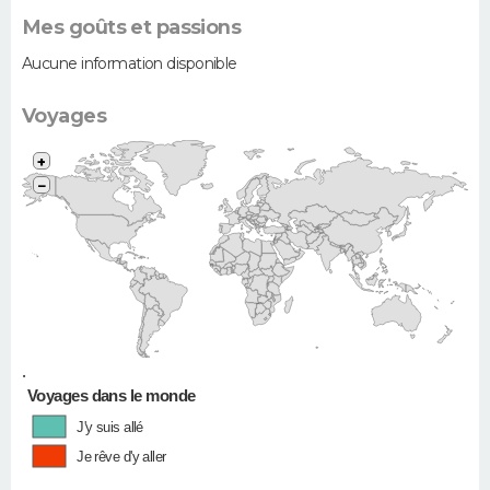
Mes goûts et passions
Aucune information disponible
Voyages
+
−
•
Voyages dans le monde
J'y suis allé
Je rêve d'y aller