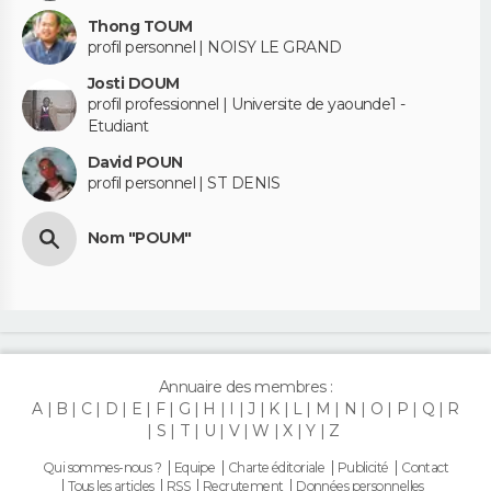
Thong TOUM
profil personnel | NOISY LE GRAND
Josti DOUM
profil professionnel | Universite de yaounde1 -
Etudiant
David POUN
profil personnel | ST DENIS
Nom "POUM"
Annuaire des membres :
A
B
C
D
E
F
G
H
I
J
K
L
M
N
O
P
Q
R
S
T
U
V
W
X
Y
Z
Qui sommes-nous ?
Equipe
Charte éditoriale
Publicité
Contact
Tous les articles
RSS
Recrutement
Données personnelles