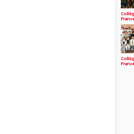
Collè
Franc
Collè
Franc