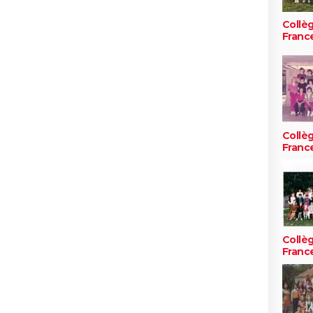
Collè
Franc
Collè
Franc
Collè
Franc