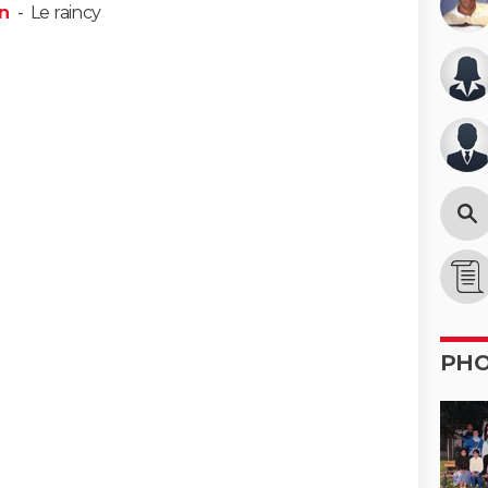
in
-
Le raincy
PH