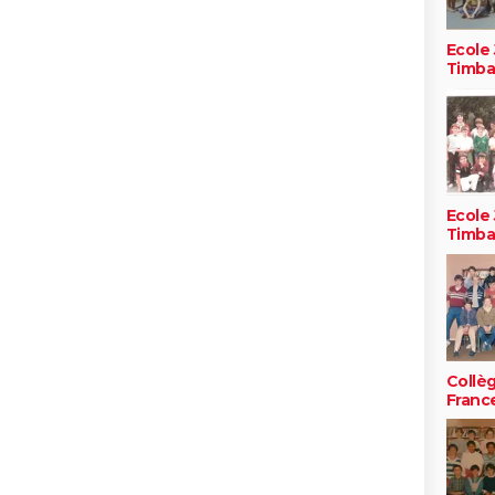
Ecole 
Timb
Ecole 
Timb
Collè
Franc