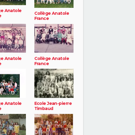
ge Anatole
Collège Anatole
e
France
ge Anatole
Collège Anatole
e
France
ge Anatole
Ecole Jean-pierre
e
Timbaud