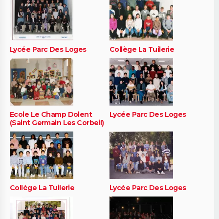
Lycée Parc Des Loges
Collège La Tuilerie
Ecole Le Champ Dolent
Lycée Parc Des Loges
(Saint Germain Les Corbeil)
Collège La Tuilerie
Lycée Parc Des Loges