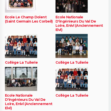
Ecole Le Champ Dolent
Ecole Nationale
(Saint Germain Les Corbeil)
D'ingénieurs Du Val De
Loire, Enivl (Anciennement
Eivl)
Collège La Tuilerie
Collège La Tuilerie
Ecole Nationale
Collège La Tuilerie
D'ingénieurs Du Val De
Loire, Enivl (Anciennement
Eivl)