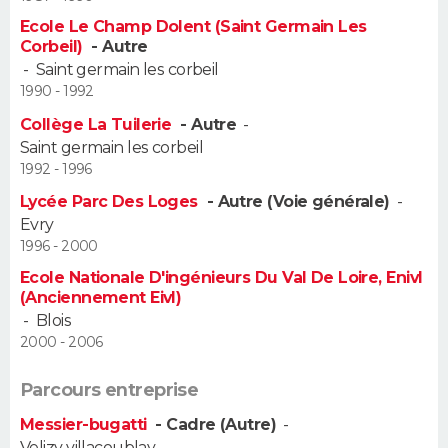
Ecole Le Champ Dolent (Saint Germain Les
Guide de la santé
Médicaments
+
Alimentation
Maladies
Sommeil
Corbeil)
- Autre
VOYAGE
-
Saint germain les corbeil
City break
Voyage de noces
Climat
Destinations
Voyage nature
Forum
+
1990 - 1992
PHOTO
Collège La Tuilerie
- Autre
-
GUIDES D'ACHAT
Saint germain les corbeil
1992 - 1996
BONS PLANS
Lycée Parc Des Loges
- Autre (Voie générale)
-
Evry
CARTE DE VOEUX
1996 - 2000
Carte Bonne année
Carte Pâques
Carte de Noël
Carte Saint-Valentin
Carte d'anniversaire
Ecole Nationale D'ingénieurs Du Val De Loire, Enivl
DICTIONNAIRE
(Anciennement Eivl)
Biographies
Expressions
Dictionnaire
Citations
Proverbes
-
Blois
PROGRAMME TV
2000 - 2006
COPAINS D'AVANT
Parcours entreprise
Se connecter
Collèges
Universités
Service militaire
S'inscrire
Lycées
Primaires
Entreprises
Avis de recherche
AVIS DE DÉCÈS
Messier-bugatti
- Cadre (Autre)
-
Velizy villacoublay