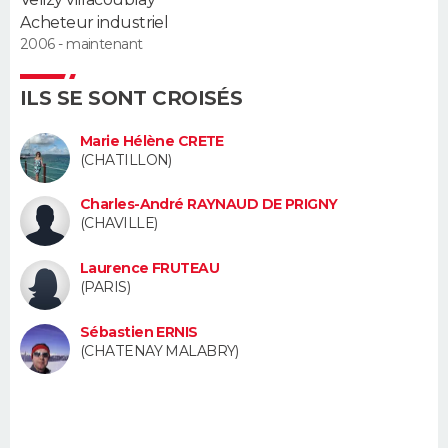
FORUM
Acheteur industriel
2006 - maintenant
Lifestyle
Sport
Television
Cinema
Bricolage
Culture
Auto
Voyage
ILS SE SONT CROISÉS
Marie Hélène CRETE
(CHATILLON)
Charles-André RAYNAUD DE PRIGNY
(CHAVILLE)
Laurence FRUTEAU
(PARIS)
Sébastien ERNIS
(CHATENAY MALABRY)