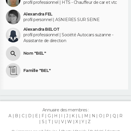
profil professionnel | HTS - Chauffeur de car et vtc
Alexandra FEL
profil personnel | ASNIERES SUR SEINE
Alexandra BELOT
profil professionnel | Société Autocars suzanne -
Assistante de direction
Nom "BEL"
Famille "BEL"
Annuaire des membres :
A
B
C
D
E
F
G
H
I
J
K
L
M
N
O
P
Q
R
S
T
U
V
W
X
Y
Z