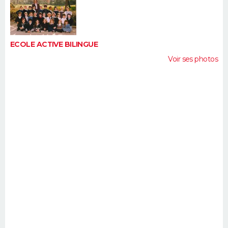
FORUM
Lifestyle
Sport
Television
Cinema
Bricolage
Culture
Auto
Voyage
ECOLE ACTIVE BILINGUE
Voir ses photos