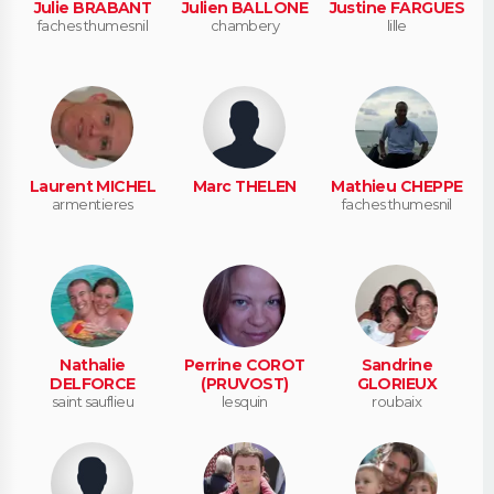
Julie BRABANT
Julien BALLONE
Justine FARGUES
faches thumesnil
chambery
lille
Laurent MICHEL
Marc THELEN
Mathieu CHEPPE
armentieres
faches thumesnil
Nathalie
Perrine COROT
Sandrine
DELFORCE
(PRUVOST)
GLORIEUX
saint sauflieu
lesquin
roubaix