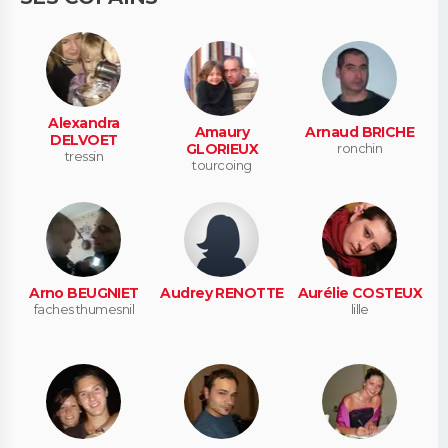
Alexandra
Amaury
Arnaud BRICHE
DELVOET
GLORIEUX
ronchin
tressin
tourcoing
Arno BEUGNIET
Audrey RENOTTE
Aurélie COSTEUX
faches thumesnil
lille