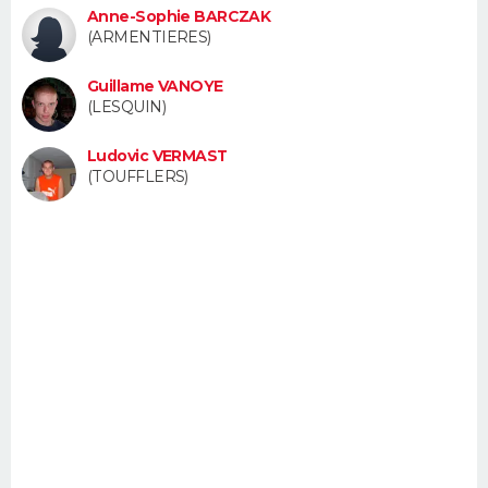
Anne-Sophie BARCZAK
FORUM
(ARMENTIERES)
Lifestyle
Sport
Television
Cinema
Bricolage
Culture
Auto
Voyage
Guillame VANOYE
(LESQUIN)
Ludovic VERMAST
(TOUFFLERS)