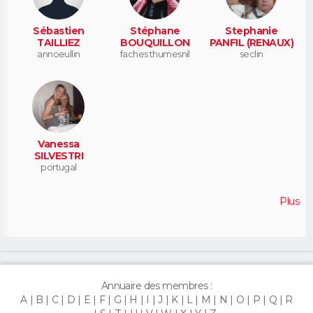
Sébastien
Stéphane
Stephanie
TAILLIEZ
BOUQUILLON
PANFIL (RENAUX)
annoeullin
faches thumesnil
seclin
Vanessa
SILVESTRI
portugal
Plus
Annuaire des membres :
A
B
C
D
E
F
G
H
I
J
K
L
M
N
O
P
Q
R