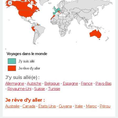
−
•
Voyages dans le monde
J'y suis allé
Je rêve d'y aller
J'y suis allé(e) :
Allemagne
-
Autriche
-
Belgique
-
Espagne
-
France
-
Pays-Bas
-
Royaume-Uni
-
Suisse
-
Tunisie
Je rêve d'y aller :
Australie
-
Canada
-
États-Unis
-
Guyana
-
Italie
-
Maroc
-
Pérou