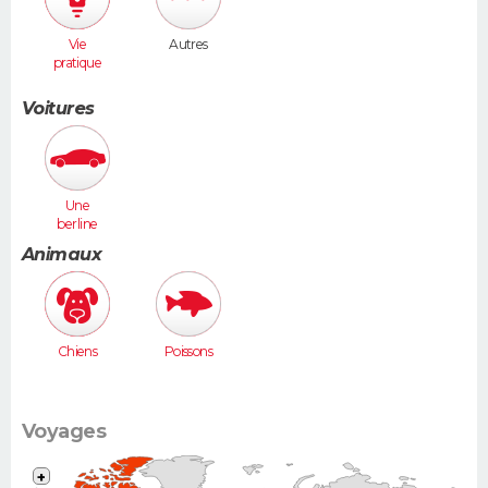
Vie
Autres
pratique
Voitures
Une
berline
(Laguna,
Animaux
406...)
Chiens
Poissons
Voyages
+