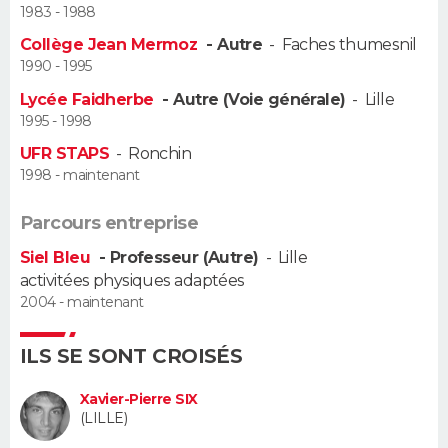
1983 - 1988
Guide de la santé
Médicaments
+
Alimentation
Maladies
Sommeil
Collège Jean Mermoz
- Autre
-
Faches thumesnil
VOYAGE
1990 - 1995
City break
Voyage de noces
Climat
Destinations
Voyage nature
Forum
+
PHOTO
Lycée Faidherbe
- Autre (Voie générale)
-
Lille
1995 - 1998
GUIDES D'ACHAT
UFR STAPS
-
Ronchin
1998 - maintenant
BONS PLANS
Parcours entreprise
CARTE DE VOEUX
Siel Bleu
- Professeur (Autre)
-
Lille
Carte Bonne année
Carte Pâques
Carte de Noël
Carte Saint-Valentin
Carte d'anniversaire
DICTIONNAIRE
activitées physiques adaptées
2004 - maintenant
Biographies
Expressions
Dictionnaire
Citations
Proverbes
PROGRAMME TV
ILS SE SONT CROISÉS
COPAINS D'AVANT
Xavier-Pierre SIX
Se connecter
Collèges
Universités
Service militaire
S'inscrire
Lycées
Primaires
Entreprises
Avis de recherche
(LILLE)
AVIS DE DÉCÈS