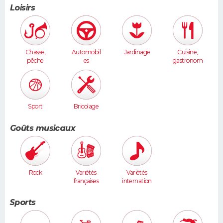
Loisirs
Chasse,
Automobil
Jardinage
Cuisine,
pêche
es
gastronom
ie
Sport
Bricolage
Goûts musicaux
Rock
Variétés
Variétés
françaises
internation
ales
Sports