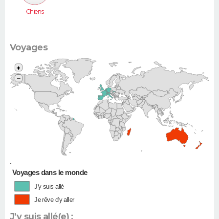
Chiens
Voyages
+
−
•
Voyages dans le monde
J'y suis allé
Je rêve d'y aller
J'y suis allé(e) :