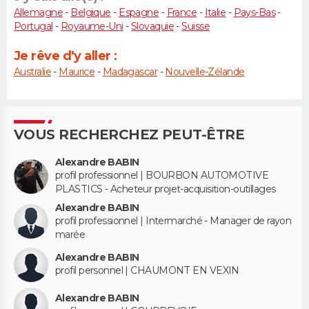
Allemagne
-
Belgique
-
Espagne
-
France
-
Italie
-
Pays-Bas
-
Portugal
-
Royaume-Uni
-
Slovaquie
-
Suisse
Je rêve d'y aller :
Australie
-
Maurice
-
Madagascar
-
Nouvelle-Zélande
VOUS RECHERCHEZ PEUT-ÊTRE
Alexandre BABIN
profil professionnel | BOURBON AUTOMOTIVE
PLASTICS - Acheteur projet-acquisition-outillages
Alexandre BABIN
profil professionnel | Intermarché - Manager de rayon
marée
Alexandre BABIN
profil personnel | CHAUMONT EN VEXIN
Alexandre BABIN