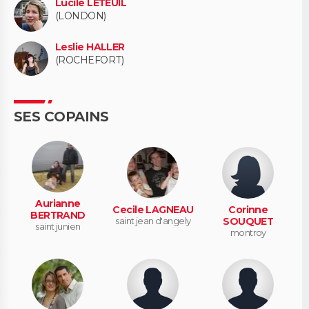
Lucile LETEUIL
(LONDON)
Leslie HALLER
(ROCHEFORT)
SES COPAINS
Aurianne
Cecile LAGNEAU
Corinne
BERTRAND
saint jean d'angely
SOUQUET
saint junien
montroy