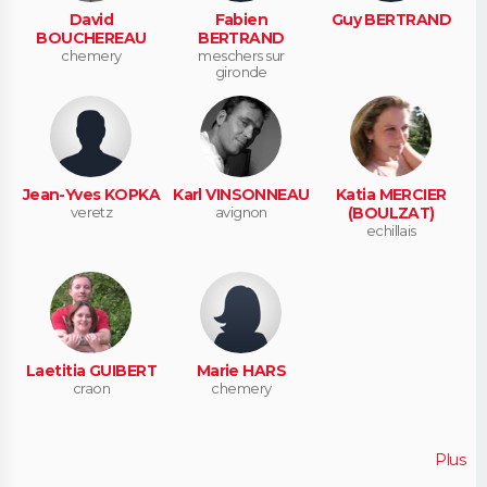
David
Fabien
Guy BERTRAND
BOUCHEREAU
BERTRAND
chemery
meschers sur
gironde
Jean-Yves KOPKA
Karl VINSONNEAU
Katia MERCIER
veretz
avignon
(BOULZAT)
echillais
Laetitia GUIBERT
Marie HARS
craon
chemery
Plus