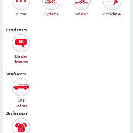
Autres
Cyclisme
Natation
Athlétisme
Lectures
Bandes
dessinées
Voitures
Une
routière
(Vel Satis,
Animaux
607...)