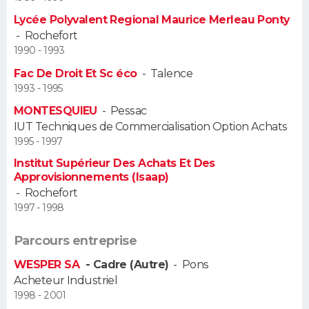
Lycée Polyvalent Regional Maurice Merleau Ponty
Guide de la santé
Médicaments
+
Alimentation
Maladies
Sommeil
VOYAGE
-
Rochefort
1990 - 1993
City break
Voyage de noces
Climat
Destinations
Voyage nature
Forum
+
PHOTO
Fac De Droit Et Sc éco
-
Talence
1993 - 1995
GUIDES D'ACHAT
MONTESQUIEU
-
Pessac
IUT Techniques de Commercialisation Option Achats
BONS PLANS
1995 - 1997
CARTE DE VOEUX
Institut Supérieur Des Achats Et Des
Approvisionnements (Isaap)
Carte Bonne année
Carte Pâques
Carte de Noël
Carte Saint-Valentin
Carte d'anniversaire
-
Rochefort
DICTIONNAIRE
1997 - 1998
Biographies
Expressions
Dictionnaire
Citations
Proverbes
PROGRAMME TV
Parcours entreprise
COPAINS D'AVANT
WESPER SA
- Cadre (Autre)
-
Pons
Acheteur Industriel
Se connecter
Collèges
Universités
Service militaire
S'inscrire
Lycées
Primaires
Entreprises
Avis de recherche
AVIS DE DÉCÈS
1998 - 2001