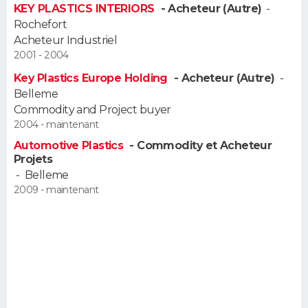
KEY PLASTICS INTERIORS
- Acheteur (Autre)
-
FORUM
Rochefort
Lifestyle
Sport
Television
Cinema
Bricolage
Culture
Auto
Voyage
Acheteur Industriel
2001 - 2004
Key Plastics Europe Holding
- Acheteur (Autre)
-
Belleme
Commodity and Project buyer
2004 - maintenant
Automotive Plastics
- Commodity et Acheteur
Projets
-
Belleme
2009 - maintenant