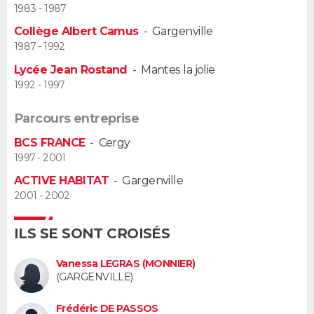
1983 - 1987
Guide de la santé
Médicaments
+
Alimentation
Maladies
Sommeil
Collège Albert Camus
-
Gargenville
VOYAGE
1987 - 1992
City break
Voyage de noces
Climat
Destinations
Voyage nature
Forum
+
PHOTO
Lycée Jean Rostand
-
Mantes la jolie
1992 - 1997
GUIDES D'ACHAT
Parcours entreprise
BONS PLANS
BCS FRANCE
-
Cergy
1997 - 2001
CARTE DE VOEUX
ACTIVE HABITAT
-
Gargenville
Carte Bonne année
Carte Pâques
Carte de Noël
Carte Saint-Valentin
Carte d'anniversaire
2001 - 2002
DICTIONNAIRE
Biographies
Expressions
Dictionnaire
Citations
Proverbes
PROGRAMME TV
ILS SE SONT CROISÉS
COPAINS D'AVANT
Vanessa LEGRAS (MONNIER)
(GARGENVILLE)
Se connecter
Collèges
Universités
Service militaire
S'inscrire
Lycées
Primaires
Entreprises
Avis de recherche
AVIS DE DÉCÈS
Frédéric DE PASSOS