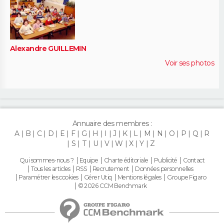
Alexandre GUILLEMIN
Voir ses photos
Annuaire des membres :
A
B
C
D
E
F
G
H
I
J
K
L
M
N
O
P
Q
R
S
T
U
V
W
X
Y
Z
Qui sommes-nous ?
Equipe
Charte éditoriale
Publicité
Contact
Tous les articles
RSS
Recrutement
Données personnelles
Paramétrer les cookies
Gérer Utiq
Mentions légales
Groupe Figaro
© 2026 CCM Benchmark