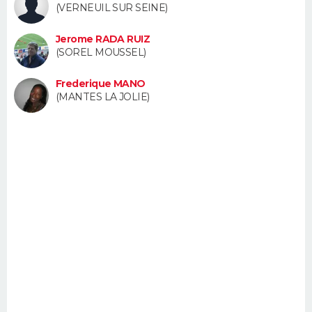
(VERNEUIL SUR SEINE)
FORUM
Jerome RADA RUIZ
Lifestyle
Sport
Television
Cinema
Bricolage
Culture
Auto
Voyage
(SOREL MOUSSEL)
Frederique MANO
(MANTES LA JOLIE)