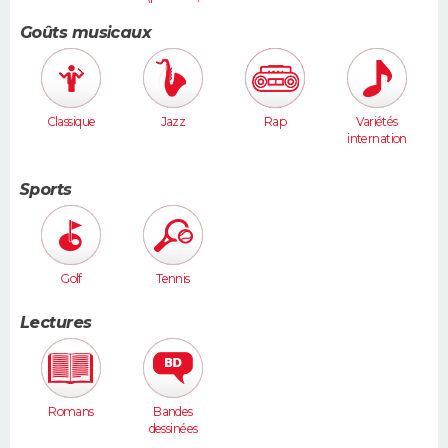
sculpture...
)
Goûts musicaux
Classique
Jazz
Rap
Variétés
internation
ales
Sports
Golf
Tennis
Lectures
Romans
Bandes
dessinées