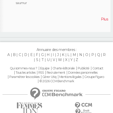
saumur
Plus
Annuaire des membres :
A
B
C
D
E
F
G
H
I
J
K
L
M
N
O
P
Q
R
S
T
U
V
W
X
Y
Z
Qui sommes-nous ?
Equipe
Charte éditoriale
Publicité
Contact
Tous les articles
RSS
Recrutement
Données personnelles
Paramétrer les cookies
Gérer Utiq
Mentions légales
Groupe Figaro
© 2026 CCM Benchmark