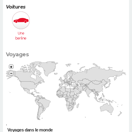
Voitures
Une
berline
(Laguna,
406...)
Voyages
+
−
•
Voyages dans le monde