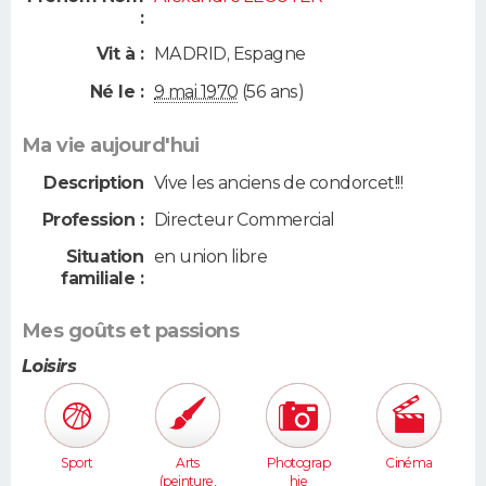
:
Vit à :
MADRID
,
Espagne
Né le :
9 mai 1970
(56 ans)
Ma vie aujourd'hui
Description
Vive les anciens de condorcet!!!
Profession :
Directeur Commercial
Situation
en union libre
familiale :
Mes goûts et passions
Loisirs
Sport
Arts
Photograp
Cinéma
(peinture,
hie