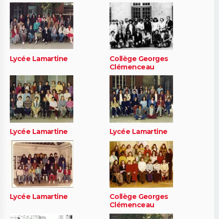
Lycée Lamartine
Collège Georges
Clémenceau
Lycée Lamartine
Lycée Lamartine
Lycée Lamartine
Collège Georges
Clémenceau