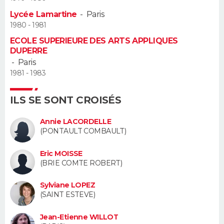
Lycée Lamartine
-
Paris
Guide de la santé
Médicaments
+
Alimentation
Maladies
Sommeil
VOYAGE
1980 - 1981
ECOLE SUPERIEURE DES ARTS APPLIQUES
City break
Voyage de noces
Climat
Destinations
Voyage nature
Forum
+
PHOTO
DUPERRE
-
Paris
GUIDES D'ACHAT
1981 - 1983
BONS PLANS
ILS SE SONT CROISÉS
CARTE DE VOEUX
Annie LACORDELLE
(PONTAULT COMBAULT)
Carte Bonne année
Carte Pâques
Carte de Noël
Carte Saint-Valentin
Carte d'anniversaire
DICTIONNAIRE
Eric MOISSE
Biographies
Expressions
Dictionnaire
Citations
Proverbes
(BRIE COMTE ROBERT)
PROGRAMME TV
Sylviane LOPEZ
COPAINS D'AVANT
(SAINT ESTEVE)
Se connecter
Collèges
Universités
Service militaire
S'inscrire
Lycées
Primaires
Entreprises
Avis de recherche
AVIS DE DÉCÈS
Jean-Etienne WILLOT