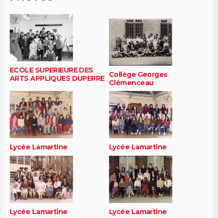
ECOLE SUPERIEURE DES
Collège Georges
ARTS APPLIQUES DUPERRE
Clémenceau
Lycée Lamartine
Lycée Lamartine
Lycée Lamartine
Lycée Lamartine