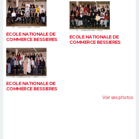
FORUM
Lifestyle
Sport
Television
Cinema
Bricolage
Culture
Auto
Voyage
ECOLE NATIONALE DE
ECOLE NATIONALE DE
COMMERCE BESSIERES
COMMERCE BESSIERES
ECOLE NATIONALE DE
COMMERCE BESSIERES
Voir ses photos