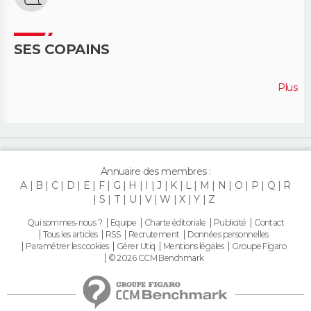
SES COPAINS
Plus
Annuaire des membres :
A
B
C
D
E
F
G
H
I
J
K
L
M
N
O
P
Q
R
S
T
U
V
W
X
Y
Z
Qui sommes-nous ?
Equipe
Charte éditoriale
Publicité
Contact
Tous les articles
RSS
Recrutement
Données personnelles
Paramétrer les cookies
Gérer Utiq
Mentions légales
Groupe Figaro
© 2026 CCM Benchmark