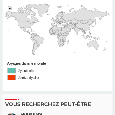
+
−
•
Voyages dans le monde
J'y suis allé
Je rêve d'y aller
VOUS RECHERCHEZ PEUT-ÊTRE
Ali BELKADI