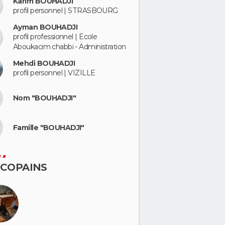
Karim BOUHADJI
profil personnel | STRASBOURG
Ayman BOUHADJI
profil professionnel | Ecole
Aboukacim chabbi - Administration
Mehdi BOUHADJI
profil personnel | VIZILLE
Nom "BOUHADJI"
Famille "BOUHADJI"
 COPAINS