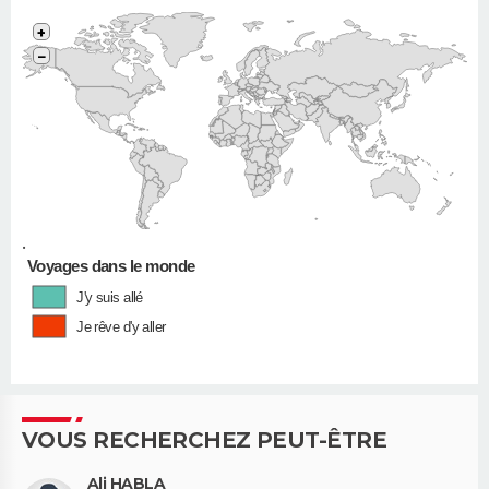
+
−
•
Voyages dans le monde
J'y suis allé
Je rêve d'y aller
VOUS RECHERCHEZ PEUT-ÊTRE
Ali HABLA