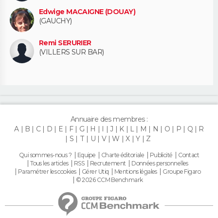
Edwige MACAIGNE (DOUAY)
(GAUCHY)
Remi SERURIER
(VILLERS SUR BAR)
Annuaire des membres :
A
B
C
D
E
F
G
H
I
J
K
L
M
N
O
P
Q
R
S
T
U
V
W
X
Y
Z
Qui sommes-nous ?
Equipe
Charte éditoriale
Publicité
Contact
Tous les articles
RSS
Recrutement
Données personnelles
Paramétrer les cookies
Gérer Utiq
Mentions légales
Groupe Figaro
© 2026 CCM Benchmark