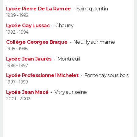
Lycée Pierre De La Ramée
-
Saint quentin
Guide de la santé
Médicaments
+
Alimentation
Maladies
Sommeil
VOYAGE
1989 - 1992
Lycée Gay Lussac
-
Chauny
City break
Voyage de noces
Climat
Destinations
Voyage nature
Forum
+
PHOTO
1992 - 1994
Collège Georges Braque
-
Neuilly sur marne
GUIDES D'ACHAT
1995 - 1996
BONS PLANS
Lycée Jean Jaurès
-
Montreuil
1996 - 1997
CARTE DE VOEUX
Lycée Professionnel Michelet
-
Fontenay sous bois
1997 - 1999
Carte Bonne année
Carte Pâques
Carte de Noël
Carte Saint-Valentin
Carte d'anniversaire
DICTIONNAIRE
Lycée Jean Macé
-
Vitry sur seine
Biographies
Expressions
Dictionnaire
Citations
Proverbes
2001 - 2002
PROGRAMME TV
COPAINS D'AVANT
Se connecter
Collèges
Universités
Service militaire
S'inscrire
Lycées
Primaires
Entreprises
Avis de recherche
AVIS DE DÉCÈS