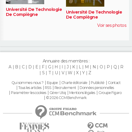
Université De Technologie
Université De Technologie
De Compiègne
De Compiègne
Voir ses photos
Annuaire des membres :
A
B
C
D
E
F
G
H
I
J
K
L
M
N
O
P
Q
R
S
T
U
V
W
X
Y
Z
Qui sommes-nous ?
Equipe
Charte éditoriale
Publicité
Contact
Tous les articles
RSS
Recrutement
Données personnelles
Paramétrer les cookies
Gérer Utiq
Mentions légales
Groupe Figaro
© 2026 CCM Benchmark