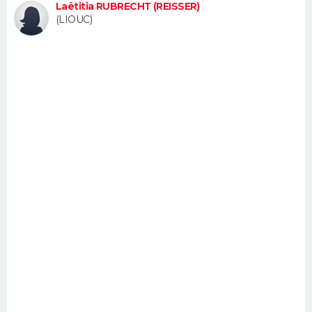
Laëtitia RUBRECHT (REISSER)
FORUM
(LIOUC)
Lifestyle
Sport
Television
Cinema
Bricolage
Culture
Auto
Voyage