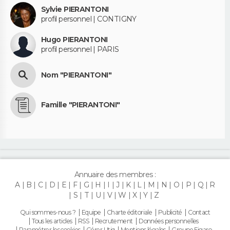
Sylvie PIERANTONI
profil personnel | CONTIGNY
Hugo PIERANTONI
profil personnel | PARIS
Nom "PIERANTONI"
Famille "PIERANTONI"
Annuaire des membres :
A
B
C
D
E
F
G
H
I
J
K
L
M
N
O
P
Q
R
S
T
U
V
W
X
Y
Z
Qui sommes-nous ?
Equipe
Charte éditoriale
Publicité
Contact
Tous les articles
RSS
Recrutement
Données personnelles
Paramétrer les cookies
Gérer Utiq
Mentions légales
Groupe Figaro