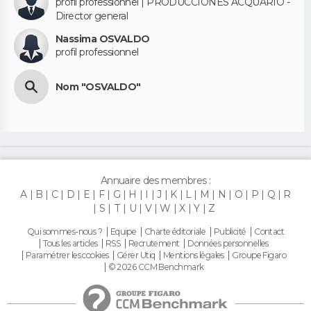
profil professionnel | PRODUCCIONES ACQUARIO -
Director general
Nassima OSVALDO
profil professionnel
Nom "OSVALDO"
Annuaire des membres :
A
B
C
D
E
F
G
H
I
J
K
L
M
N
O
P
Q
R
S
T
U
V
W
X
Y
Z
Qui sommes-nous ?
Equipe
Charte éditoriale
Publicité
Contact
Tous les articles
RSS
Recrutement
Données personnelles
Paramétrer les cookies
Gérer Utiq
Mentions légales
Groupe Figaro
© 2026 CCM Benchmark