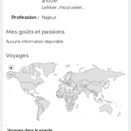
anouk!!
Lekker...mooi weer...
Profession :
Najeur
Mes goûts et passions
Aucune information disponible
Voyages
+
−
•
Voyages dans le monde