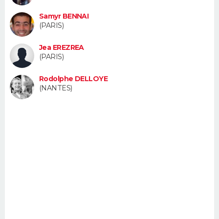
FORUM
Samyr BENNAI
(PARIS)
Lifestyle
Sport
Television
Cinema
Bricolage
Culture
Auto
Voyage
Jea EREZREA
(PARIS)
Rodolphe DELLOYE
(NANTES)