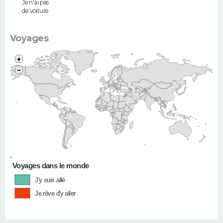
Je n'ai pas
de voiture
Voyages
+
−
•
Voyages dans le monde
J'y suis allé
Je rêve d'y aller