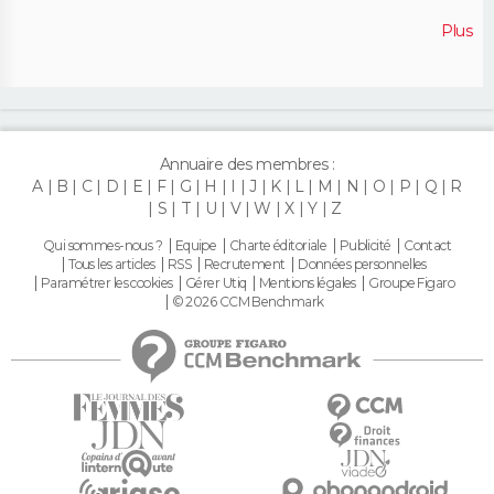
Plus
Annuaire des membres :
A
B
C
D
E
F
G
H
I
J
K
L
M
N
O
P
Q
R
S
T
U
V
W
X
Y
Z
Qui sommes-nous ?
Equipe
Charte éditoriale
Publicité
Contact
Tous les articles
RSS
Recrutement
Données personnelles
Paramétrer les cookies
Gérer Utiq
Mentions légales
Groupe Figaro
© 2026 CCM Benchmark