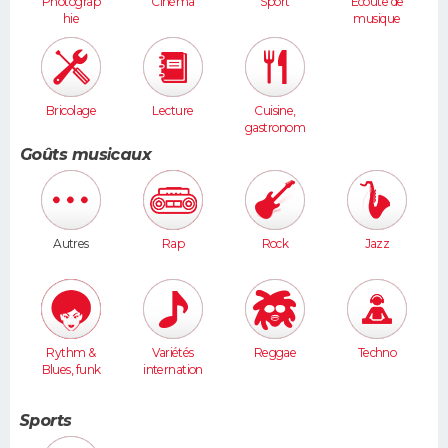
Photograp
Cinéma
Sport
Ecoute de
hie
musique
Bricolage
Lecture
Cuisine,
gastronom
ie
Goûts musicaux
Autres
Rap
Rock
Jazz
Rythm &
Variétés
Reggae
Techno
Blues, funk
internation
ales
Sports