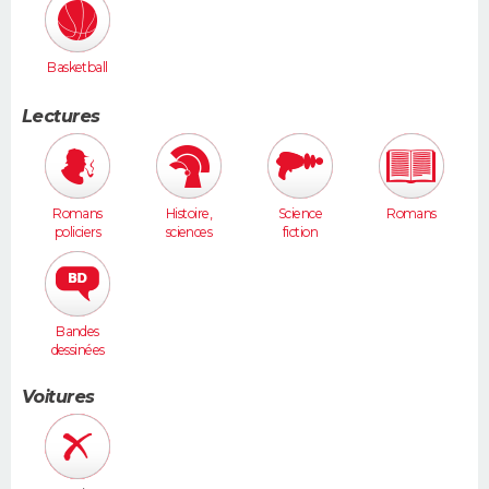
Basketball
Lectures
Romans
Histoire,
Science
Romans
policiers
sciences
fiction
humaines
Bandes
dessinées
Voitures