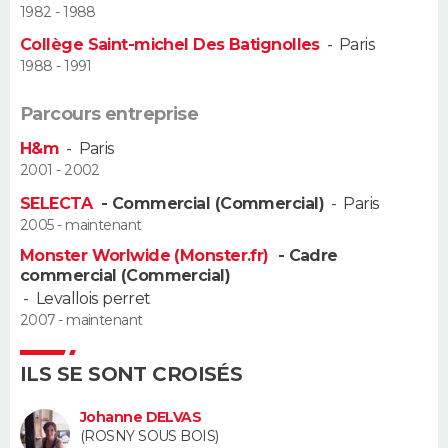
1982 - 1988
Guide de la santé
Médicaments
+
Alimentation
Maladies
Sommeil
Collège Saint-michel Des Batignolles
-
Paris
VOYAGE
1988 - 1991
City break
Voyage de noces
Climat
Destinations
Voyage nature
Forum
+
PHOTO
Parcours entreprise
GUIDES D'ACHAT
H&m
-
Paris
2001 - 2002
BONS PLANS
SELECTA
- Commercial (Commercial)
-
Paris
2005 - maintenant
CARTE DE VOEUX
Monster Worlwide (Monster.fr)
- Cadre
Carte Bonne année
Carte Pâques
Carte de Noël
Carte Saint-Valentin
Carte d'anniversaire
commercial (Commercial)
DICTIONNAIRE
-
Levallois perret
Biographies
Expressions
Dictionnaire
Citations
Proverbes
2007 - maintenant
PROGRAMME TV
ILS SE SONT CROISÉS
COPAINS D'AVANT
Se connecter
Collèges
Universités
Service militaire
S'inscrire
Lycées
Primaires
Entreprises
Avis de recherche
Johanne DELVAS
AVIS DE DÉCÈS
(ROSNY SOUS BOIS)