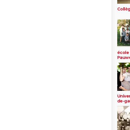
Collè
école
Pauwe
Univer
de-gaul