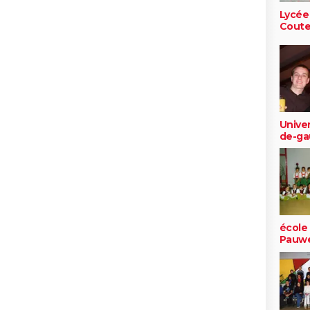
Lycée
Cout
Univer
de-gaul
école
Pauwe