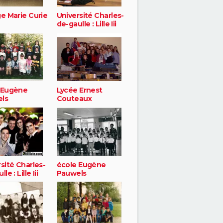
ge Marie Curie
Université Charles-
de-gaulle : Lille Iii
 Eugène
Lycée Ernest
ls
Couteaux
sité Charles-
école Eugène
le : Lille Iii
Pauwels