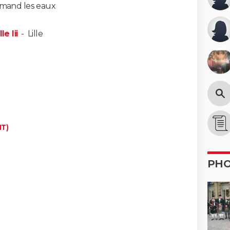
amand les eaux
e Iii
-
Lille
IT)
PH