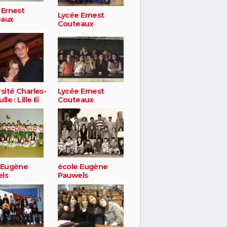
 Ernest
Lycée Ernest
eaux
Couteaux
sité Charles-
Lycée Ernest
le : Lille Iii
Couteaux
 Eugène
école Eugène
ls
Pauwels