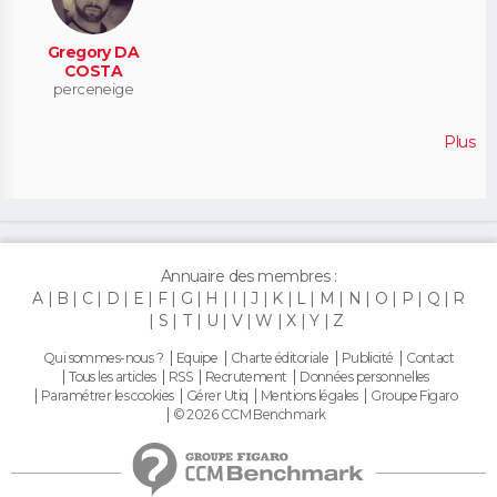
Gregory DA
COSTA
perceneige
Plus
Annuaire des membres :
A
B
C
D
E
F
G
H
I
J
K
L
M
N
O
P
Q
R
S
T
U
V
W
X
Y
Z
Qui sommes-nous ?
Equipe
Charte éditoriale
Publicité
Contact
Tous les articles
RSS
Recrutement
Données personnelles
Paramétrer les cookies
Gérer Utiq
Mentions légales
Groupe Figaro
© 2026 CCM Benchmark