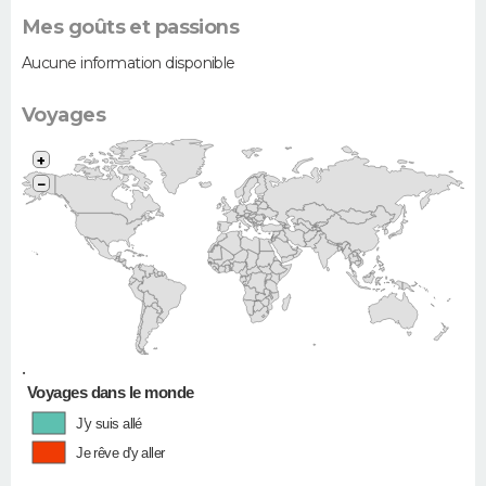
Mes goûts et passions
Aucune information disponible
Voyages
+
−
•
Voyages dans le monde
J'y suis allé
Je rêve d'y aller