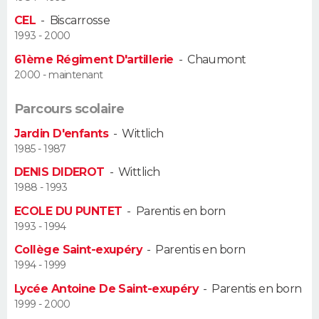
CEL
-
Biscarrosse
Guide de la santé
Médicaments
+
Alimentation
Maladies
Sommeil
VOYAGE
1993 - 2000
61ème Régiment D'artillerie
-
Chaumont
City break
Voyage de noces
Climat
Destinations
Voyage nature
Forum
+
PHOTO
2000 - maintenant
GUIDES D'ACHAT
Parcours scolaire
Jardin D'enfants
-
Wittlich
BONS PLANS
1985 - 1987
CARTE DE VOEUX
DENIS DIDEROT
-
Wittlich
1988 - 1993
Carte Bonne année
Carte Pâques
Carte de Noël
Carte Saint-Valentin
Carte d'anniversaire
DICTIONNAIRE
ECOLE DU PUNTET
-
Parentis en born
1993 - 1994
Biographies
Expressions
Dictionnaire
Citations
Proverbes
PROGRAMME TV
Collège Saint-exupéry
-
Parentis en born
1994 - 1999
COPAINS D'AVANT
Lycée Antoine De Saint-exupéry
-
Parentis en born
Se connecter
Collèges
Universités
Service militaire
S'inscrire
Lycées
Primaires
Entreprises
Avis de recherche
AVIS DE DÉCÈS
1999 - 2000