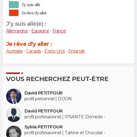
J'y suis allé
Je rêve d'y aller
J'y suis allé(e) :
Allemagne
-
Espagne
-
France
Je rêve d'y aller :
Australie
-
Canada
-
États-Unis
-
Finlande
VOUS RECHERCHEZ PEUT-ÊTRE
David PETITFOUR
profil personnel | DIJON
David PETITFOUR
profil professionnel | IPSANTE Domicile -
Sylvia PETITFOUR
profil professionnel | Tartine et Chocolat -