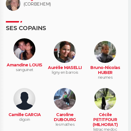
(CORBEHEM)
SES COPAINS
Amandine LOUIS
Aurélie MASELLI
Bruno-Nicolas
sanguinet
ligny en barrois
HUBER
rieumes
Camille GARCIA
Caroline
Cécile
digoin
DUBOURG
PETITFOUR
les mathes
(MILHORAT)
listrac medoc