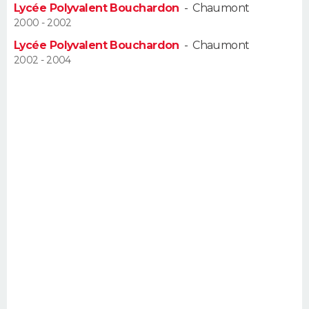
Lycée Polyvalent Bouchardon
-
Chaumont
FORUM
2000 - 2002
Lifestyle
Sport
Television
Cinema
Bricolage
Culture
Auto
Voyage
Lycée Polyvalent Bouchardon
-
Chaumont
2002 - 2004