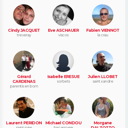
Cindy JACQUET
Eve ASCHAUER
Fabien VIENNOT
treveray
viscos
la crau
Gérard
Isabelle ERESUE
Julien LLOBET
CARDENAS
sorbets
saint xandre
parentis en born
Laurent PERIDON
Michael CONDOU
Morgane
saint joire
biscarrosse
DALZOTTO