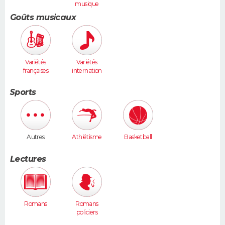
musique
Goûts musicaux
Variétés
Variétés
françaises
internation
ales
Sports
Autres
Athlétisme
Basketball
Lectures
Romans
Romans
policiers