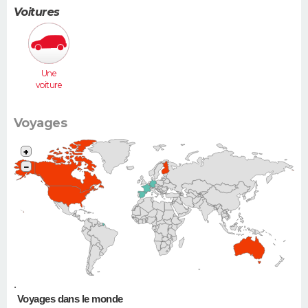
Voitures
Une
voiture
moyenne
(Megane,
307...)
Voyages
+
−
•
Voyages dans le monde