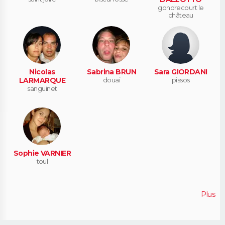
gondrecourt le
château
Nicolas
Sabrina BRUN
Sara GIORDANI
LARMARQUE
douai
pissos
sanguinet
Sophie VARNIER
toul
Plus